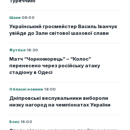
Туреччині
Шахи
·
08:00
Український гросмейстер Василь Іванчук
увійде до Зали світової шахової слави
Футбол
·
18:30
Матч “Чорноморець” – “Колос”
перенесено через російську атаку
стадіону в Одесі
Обласні новини
·
18:00
Дніпровські веслувальники вибороли
низку нагород на чемпіонатах України
Бокс
·
16:00