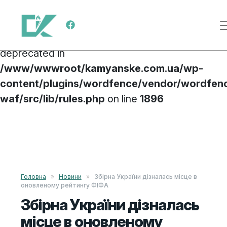
Deprecated
: preg_replace(): Passing null to
Main Navigation
parameter #3 ($subject) of type array|string is
deprecated in
/www/wwwroot/kamyanske.com.ua/wp-
content/plugins/wordfence/vendor/wordfen
waf/src/lib/rules.php
on line
1896
Skip to content
Головна
»
Новини
»
Збірна України дізналась місце в
оновленому рейтингу ФІФА
Збірна України дізналась
місце в оновленому