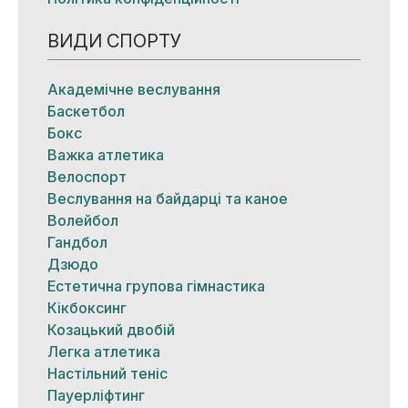
ВИДИ СПОРТУ
Академічне веслування
Баскетбол
Бокс
Важка атлетика
Велоспорт
Веслування на байдарці та каное
Волейбол
Гандбол
Дзюдо
Естетична групова гімнастика
Кікбоксинг
Козацький двобій
Легка атлетика
Настільний теніс
Пауерліфтинг