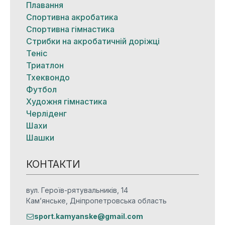
Плавання
Спортивна акробатика
Спортивна гімнастика
Стрибки на акробатичній доріжці
Теніс
Триатлон
Тхеквондо
Футбол
Художня гімнастика
Черліденг
Шахи
Шашки
КОНТАКТИ
вул. Героїв-рятувальників, 14
Кам’янське, Дніпропетровська область
sport.kamyanske@gmail.com