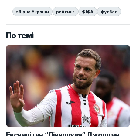
збірна України
рейтинг
ФІФА
футбол
По темі
Екскапітан “Ліверпуля” Джордан