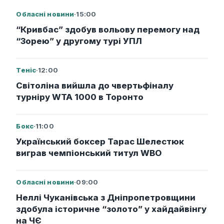
Обласні новини
·
15:00
“Кривбас” здобув вольову перемогу над
“Зорею” у другому турі УПЛ
Теніс
·
12:00
Світоліна вийшла до чвертьфіналу
турніру WTA 1000 в Торонто
Бокс
·
11:00
Український боксер Тарас Шелестюк
виграв чемпіонський титул WBO
Обласні новини
·
09:00
Неллі Чуканівська з Дніпропетровщини
здобула історичне “золото” у хайдайвінгу
на ЧЄ