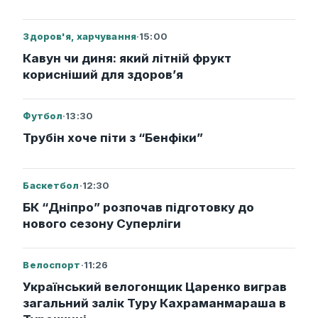
Здоров'я, харчування
·
15:00
Кавун чи диня: який літній фрукт
корисніший для здоров’я
Футбол
·
13:30
Трубін хоче піти з “Бенфіки”
Баскетбол
·
12:30
БК “Дніпро” розпочав підготовку до
нового сезону Суперліги
Велоспорт
·
11:26
Український велогонщик Царенко виграв
загальний залік Туру Кахраманмараша в