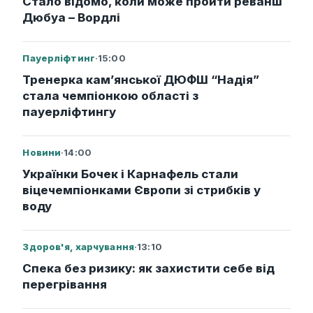
Стало відомо, коли може пройти реванш
Дюбуа – Вордлі
Пауерліфтинг
·
15:00
Тренерка кам’янської ДЮФШ “Надія”
стала чемпіонкою області з
пауерліфтингу
Новини
·
14:00
Українки Бочек і Карнафель стали
віцечемпіонками Європи зі стрибків у
воду
Здоров'я, харчування
·
13:10
Спека без ризику: як захистити себе від
перегрівання