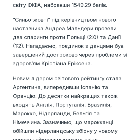
світу ФІФА, набравши 1549.29 балів.
“Синьо-жовті” під керівництвом нового
наставника Андреа Мальдери провели
два спаринги проти Польщі (2:0) та Данії
(1:2). Нагадаємо, поєдинок з данцями був
завершений достроково через проблеми зі
здоров’ям Крістіана Еріксена.
Новим лідером світового рейтингу стала
Аргентина, випередивши Іспанію та
Францію. До десятки найкращих також
входять Англія, Португалія, Бразилія,
Марокко, Нідерланди, Бельгія та
Німеччина. Зазначимо, що марокканці
обійшли нідерландську збірну у новому
списку найкращих команд світу.