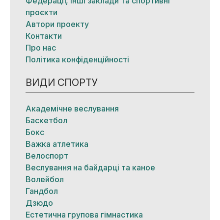
Федерації, інші заклади та спортивні
проєкти
Автори проекту
Контакти
Про нас
Політика конфіденційності
ВИДИ СПОРТУ
Академічне веслування
Баскетбол
Бокс
Важка атлетика
Велоспорт
Веслування на байдарці та каное
Волейбол
Гандбол
Дзюдо
Естетична групова гімнастика