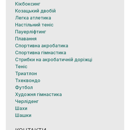
Кікбоксинг
Козацький двобій
Легка атлетика
Настільний теніс
Пауерліфтинг
Плавання
Спортивна акробатика
Спортивна гімнастика
Стрибки на акробатичній доріжці
Теніс
Триатлон
Тхеквондо
Футбол
Художня гімнастика
Черліденг
Шахи
Шашки