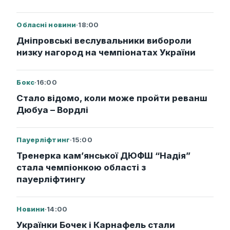
Обласні новини
·
18:00
Дніпровські веслувальники вибороли
низку нагород на чемпіонатах України
Бокс
·
16:00
Стало відомо, коли може пройти реванш
Дюбуа – Вордлі
Пауерліфтинг
·
15:00
Тренерка кам’янської ДЮФШ “Надія”
стала чемпіонкою області з
пауерліфтингу
Новини
·
14:00
Українки Бочек і Карнафель стали