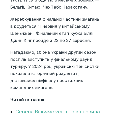
зустрітися з однією з несіяних збірних —
Бельгії, Китаю, Чехії або Казахстану.
Жеребкування фінальної частини змагань
відбудеться 11 червня у китайському
Шеньчжені. Фінальний етап Кубка Біллі
Джин Кінг пройде з 22 по 27 вересня.
Нагадаємо, збірна України другий сезон
поспіль виступить у фінальному раунді
турніру. У 2024 році українські тенісистки
показали історичний результат,
діставшись півфіналу престижних
командних змагань.
Читайте також:
Серена Вільямс успішно відновила