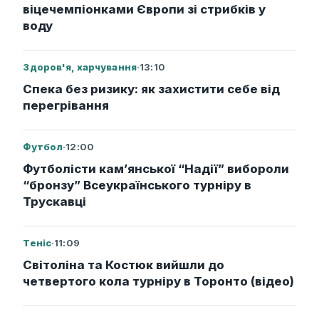
віцечемпіонками Європи зі стрибків у
воду
Здоров'я, харчування
·
13:10
Спека без ризику: як захистити себе від
перегрівання
Футбол
·
12:00
Футболісти кам’янської “Надії” вибороли
“бронзу” Всеукраїнського турніру в
Трускавці
Теніс
·
11:09
Світоліна та Костюк вийшли до
четвертого кола турніру в Торонто (відео)