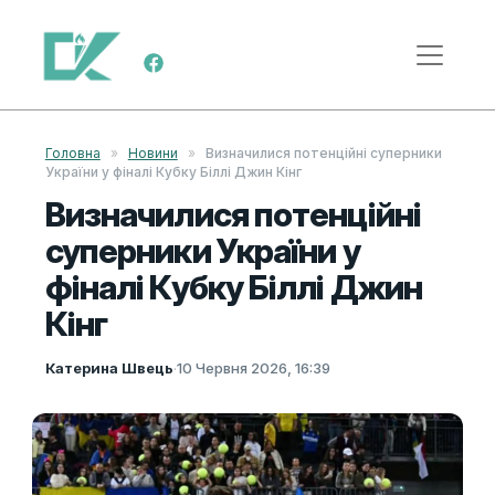
Skip to content
Main Navigation
Головна
»
Новини
»
Визначилися потенційні суперники
України у фіналі Кубку Біллі Джин Кінг
Визначилися потенційні
суперники України у
фіналі Кубку Біллі Джин
Кінг
Катерина Швець
·
10 Червня 2026, 16:39