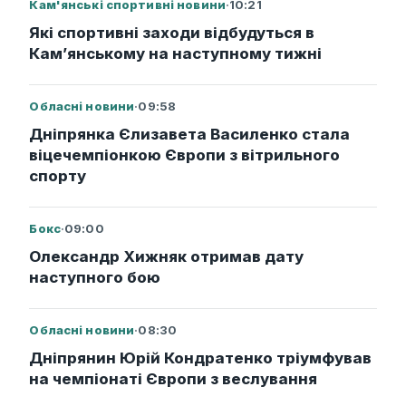
Кам'янські спортивні новини
·
10:21
Які спортивні заходи відбудуться в
Кам’янському на наступному тижні
Обласні новини
·
09:58
Дніпрянка Єлизавета Василенко стала
віцечемпіонкою Європи з вітрильного
спорту
Бокс
·
09:00
Олександр Хижняк отримав дату
наступного бою
Обласні новини
·
08:30
Дніпрянин Юрій Кондратенко тріумфував
на чемпіонаті Європи з веслування