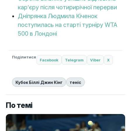
кар’єру після чотирирічної перерви
Дніпрянка Людмила Кіченок
поступилась на старті турніру WTA
500 в Лондоні
Поділитися
Facebook
Telegram
Viber
X
Кубок Біллі Джин Кінг
теніс
По темі