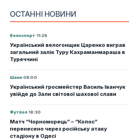
ОСТАННІ НОВИНИ
Велоспорт
·
11:26
Український велогонщик Царенко виграв
загальний залік Туру Кахраманмараша в
Туреччині
Шахи
·
08:00
Український гросмейстер Василь Іванчук
увійде до Зали світової шахової слави
Футбол
·
18:30
Матч “Чорноморець” – “Колос”
перенесено через російську атаку
стадіону в Одесі