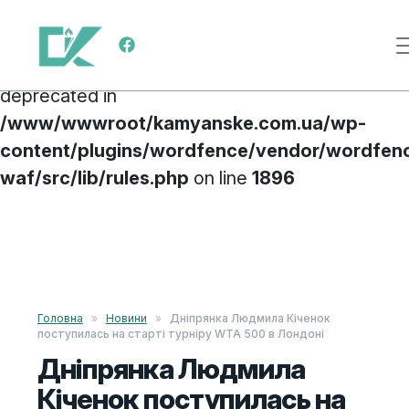
Deprecated
: preg_replace(): Passing null to
Main Navigation
parameter #3 ($subject) of type array|string is
deprecated in
/www/wwwroot/kamyanske.com.ua/wp-
content/plugins/wordfence/vendor/wordfen
waf/src/lib/rules.php
on line
1896
Skip to content
Головна
»
Новини
»
Дніпрянка Людмила Кіченок
поступилась на старті турніру WTA 500 в Лондоні
Дніпрянка Людмила
Кіченок поступилась на