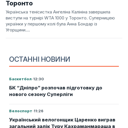
Торонто
Українська тенісистка Ангеліна Калініна завершила
виступи на турнірі WTA 1000 у Торонто. Суперницею
українки у першому колі була Анна Бондар із
Угорщини....
ОСТАННІ НОВИНИ
Баскетбол
·
12:30
БК “Дніпро” розпочав підготовку до
нового сезону Суперліги
Велоспорт
·
11:26
Український велогонщик Царенко виграв
загальний залік Туру Кахраманмараша в