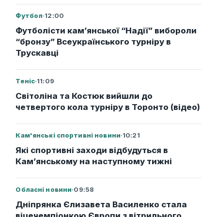
Футбол
·
12:00
Футболісти кам’янської “Надії” вибороли
“бронзу” Всеукраїнського турніру в
Трускавці
Теніс
·
11:09
Світоліна та Костюк вийшли до
четвертого кола турніру в Торонто (відео)
Кам'янські спортивні новини
·
10:21
Які спортивні заходи відбудуться в
Кам’янському на наступному тижні
Обласні новини
·
09:58
Дніпрянка Єлизавета Василенко стала
віцечемпіонкою Європи з вітрильного