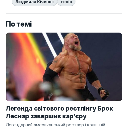
Людмила Кіченок
теніс
По темі
Легенда світового рестлінгу Брок
Леснар завершив кар’єру
Легендарний американський рестлер і колишній