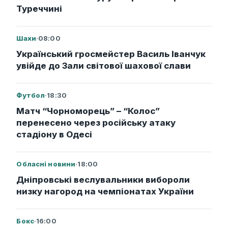
Туреччині
Шахи
·
08:00
Український гросмейстер Василь Іванчук
увійде до Зали світової шахової слави
Футбол
·
18:30
Матч “Чорноморець” – “Колос”
перенесено через російську атаку
стадіону в Одесі
Обласні новини
·
18:00
Дніпровські веслувальники вибороли
низку нагород на чемпіонатах України
Бокс
·
16:00