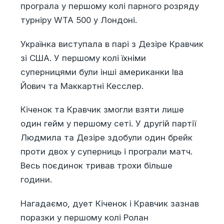
програла у першому колі парного розряду
турніру WTA 500 у Лондоні.
Українка виступала в парі з Дезіре Кравчик
зі США. У першому колі їхніми
суперницями були інші американки Іва
Йович та Маккартні Кесслер.
Кіченок та Кравчик змогли взяти лише
один гейм у першому сеті. У другій партії
Людмила та Дезіре здобули один брейк
проти двох у суперниць і програли матч.
Весь поєдинок тривав трохи більше
години.
Нагадаємо, дует Кіченок і Кравчик зазнав
поразки у першому колі Ролан