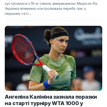
зустрічалася з 19-ю сіяною американкою Медісон Кіз.
Українка впевнено контролювала перебіг гри: у
першому сеті...
Ангеліна Калініна зазнала поразки
на старті турніру WTA 1000 у