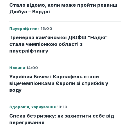
Стало відомо, коли може пройти реванш
Дюбуа – Вордлі
Пауерліфтинг
·
15:00
Тренерка кам’янської ДЮФШ “Надія”
стала чемпіонкою області з
пауерліфтингу
Новини
·
14:00
Українки Бочек і Карнафель стали
віцечемпіонками Європи зі стрибків у
воду
Здоров'я, харчування
·
13:10
Спека без ризику: як захистити себе від
перегрівання