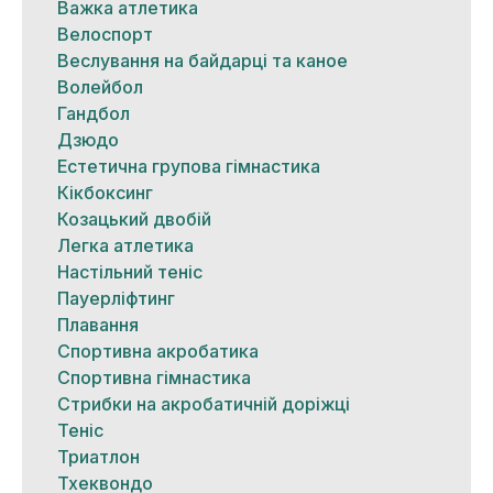
Важка атлетика
Велоспорт
Веслування на байдарці та каное
Волейбол
Гандбол
Дзюдо
Естетична групова гімнастика
Кікбоксинг
Козацький двобій
Легка атлетика
Настільний теніс
Пауерліфтинг
Плавання
Спортивна акробатика
Спортивна гімнастика
Стрибки на акробатичній доріжці
Теніс
Триатлон
Тхеквондо