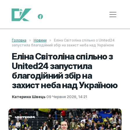
Skip to content
Main Navigation
Головна
»
Новини
»
Еліна Світоліна спільно з United24
запустила благодійний збір на захист неба над Україною
Еліна Світоліна спільно з
United24 запустила
благодійний збір на
захист неба над Україною
Катерина Швець
·
09 Червня 2026, 14:21