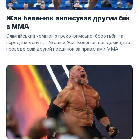
Жан Беленюк анонсував другий бій
в ММА
Олімпійський чемпіон з греко-римської боротьби та
народний депутат України Жан Беленюк повідомив, що
проведе свій другий поєдинок за правилами ММА.