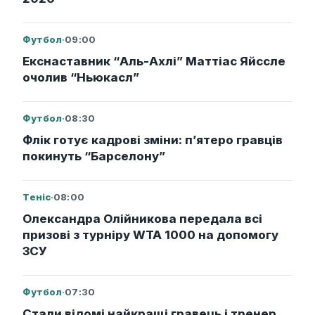
Футбол
·
09:00
Екснаставник “Аль-Ахлі” Маттіас Яйссле
очолив “Ньюкасл”
Футбол
·
08:30
Флік готує кадрові зміни: п’ятеро гравців
покинуть “Барселону”
Теніс
·
08:00
Олександра Олійникова передала всі
призові з турніру WTA 1000 на допомогу
ЗСУ
Футбол
·
07:30
Стали відомі найкращі гравець і тренер