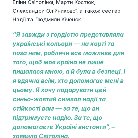
Еліни Світоліної, Марти Костюк,
Олександри Олійникової, а також сестер
Надії та Людмили Кіченок.
“Я завжди з гордістю представляла
українські кольори — на корті та
поза ним, роблячи все можливе для
того, щоб моя країна не лише
пишалася мною, а й була в безпеці. І
я вдячна всім, хто допомагає мені в
цьому. Я хочу подарувати цей
синьо-жовтий символ надії та
стійкості вам — за те, що ви
підтримуєте надію. За те, що
допомагаєте Україні вистояти”, –
заявила Світоліна.