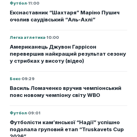
Футбол
·
11:00
Екснаставник “Шахтаря” Маріно Пушич
очолив саудівський “Аль-Ахлі”
Легка атлетика
·
10:00
Американець Джувон Гаррісон
перевершив найкращий результат сезону
у стрибках у висоту (відео)
Бокс
·
09:29
Василь Ломаченко вручив чемпіонський
пояс новому чемпіону світу WBO
Футбол
·
09:01
Футболісти кам’янської “Надії” успішно
подолала груповий етап “Truskavets Cup
2026”