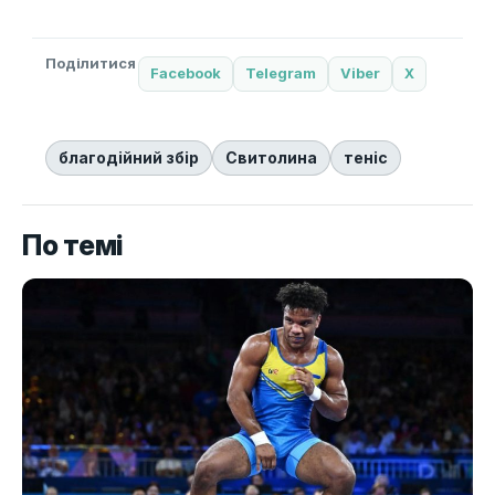
Поділитися
Facebook
Telegram
Viber
X
благодійний збір
Свитолина
теніс
По темі