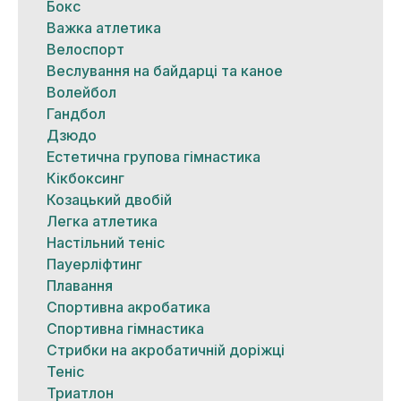
Бокс
Важка атлетика
Велоспорт
Веслування на байдарці та каное
Волейбол
Гандбол
Дзюдо
Естетична групова гімнастика
Кікбоксинг
Козацький двобій
Легка атлетика
Настільний теніс
Пауерліфтинг
Плавання
Спортивна акробатика
Спортивна гімнастика
Стрибки на акробатичній доріжці
Теніс
Триатлон