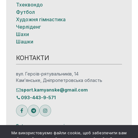
Тхеквондо
Футбол
Художня гімнастика
Черліденг
Шахи
Шашки
КОНТАКТИ
вул. Героїв-рятувальників, 14
Кам’янське, Дніпропетровська область
sport.kamyanske@gmail.com
093-443-9-571
Зв’язатися з редакцією
Ми використовуємо файли cookie, щоб забезпечити вам