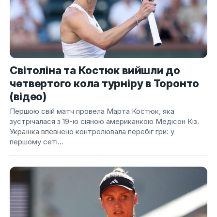
Світоліна та Костюк вийшли до
четвертого кола турніру в Торонто
(відео)
Першою свій матч провела Марта Костюк, яка
зустрічалася з 19-ю сіяною американкою Медісон Кіз.
Українка впевнено контролювала перебіг гри: у
першому сеті...