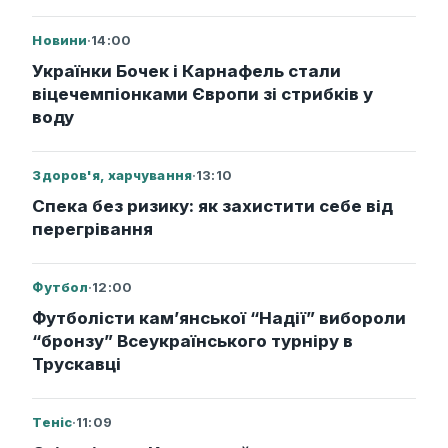
Новини
·
14:00
Українки Бочек і Карнафель стали
віцечемпіонками Європи зі стрибків у
воду
Здоров'я, харчування
·
13:10
Спека без ризику: як захистити себе від
перегрівання
Футбол
·
12:00
Футболісти кам’янської “Надії” вибороли
“бронзу” Всеукраїнського турніру в
Трускавці
Теніс
·
11:09