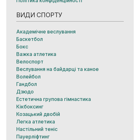
Політика конфіденційності
ВИДИ СПОРТУ
Академічне веслування
Баскетбол
Бокс
Важка атлетика
Велоспорт
Веслування на байдарці та каное
Волейбол
Гандбол
Дзюдо
Естетична групова гімнастика
Кікбоксинг
Козацький двобій
Легка атлетика
Настільний теніс
Пауерліфтинг