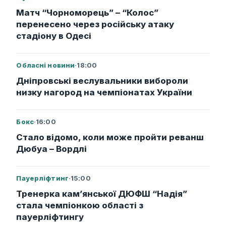
Матч “Чорноморець” – “Колос”
перенесено через російську атаку
стадіону в Одесі
Обласні новини
·
18:00
Дніпровські веслувальники вибороли
низку нагород на чемпіонатах України
Бокс
·
16:00
Стало відомо, коли може пройти реванш
Дюбуа – Вордлі
Пауерліфтинг
·
15:00
Тренерка кам’янської ДЮФШ “Надія”
стала чемпіонкою області з
пауерліфтингу