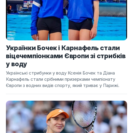
Українки Бочек і Карнафель стали
віцечемпіонками Європи зі стрибків
у воду
Українські стрибунки у воду Ксенія Бочек та Діана
Карнафель стали срібними призерками чемпіонату
Європи з водних видів спорту, який триває у Парижі.