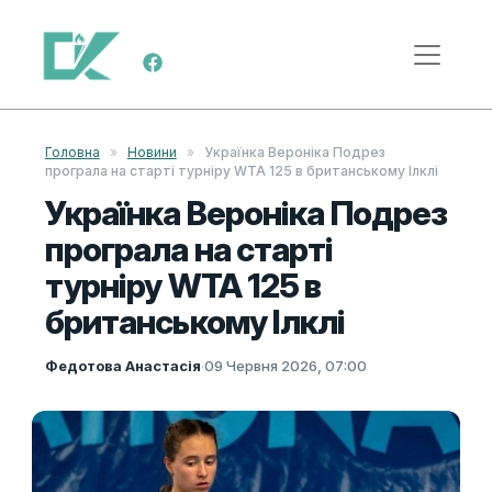
Skip to content
Main Navigation
Головна
»
Новини
»
Українка Вероніка Подрез
програла на старті турніру WTA 125 в британському Ілклі
Українка Вероніка Подрез
програла на старті
турніру WTA 125 в
британському Ілклі
Федотова Анастасія
·
09 Червня 2026, 07:00