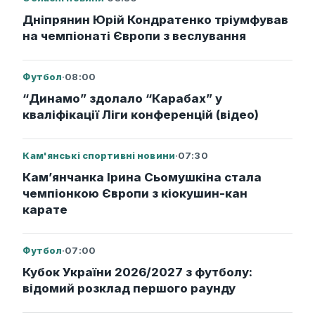
Дніпрянин Юрій Кондратенко тріумфував
на чемпіонаті Європи з веслування
Футбол
·
08:00
“Динамо” здолало “Карабах” у
кваліфікації Ліги конференцій (відео)
Кам'янські спортивні новини
·
07:30
Кам’янчанка Ірина Сьомушкіна стала
чемпіонкою Європи з кіокушин-кан
карате
Футбол
·
07:00
Кубок України 2026/2027 з футболу:
відомий розклад першого раунду