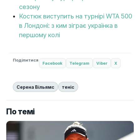
сезону
Костюк виступить на турнірі WTA 500
в Лондоні: з ким зіграє українка в
першому колі
Поділитися
Facebook
Telegram
Viber
X
Серена Вільямс
теніс
По темі