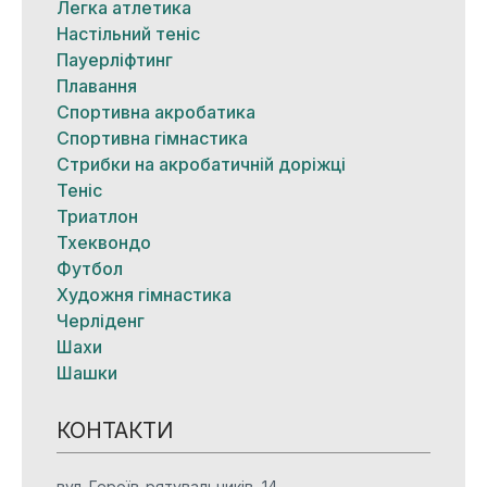
Легка атлетика
Настільний теніс
Пауерліфтинг
Плавання
Спортивна акробатика
Спортивна гімнастика
Стрибки на акробатичній доріжці
Теніс
Триатлон
Тхеквондо
Футбол
Художня гімнастика
Черліденг
Шахи
Шашки
КОНТАКТИ
вул. Героїв-рятувальників, 14