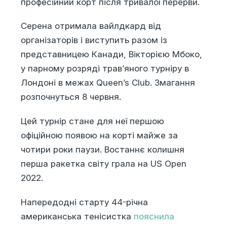
професійний корт після тривалої перерви.
Серена отримала вайлдкард від
організаторів і виступить разом із
представницею Канади, Вікторією Мбоко,
у парному розряді трав’яного турніру в
Лондоні в межах Queen’s Club. Змагання
розпочнуться 8 червня.
Цей турнір стане для неї першою
офіційною появою на корті майже за
чотири роки паузи. Востаннє колишня
перша ракетка світу грала на
US Open
2022
.
Напередодні старту 44-річна
американська тенісистка
пояснила