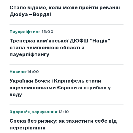
Стало відомо, коли може пройти реванш
Дюбуа – Вордлі
Пауерліфтинг
·
15:00
Тренерка кам’янської ДЮФШ “Надія”
стала чемпіонкою області з
пауерліфтингу
Новини
·
14:00
Українки Бочек і Карнафель стали
віцечемпіонками Європи зі стрибків у
воду
Здоров'я, харчування
·
13:10
Спека без ризику: як захистити себе від
перегрівання