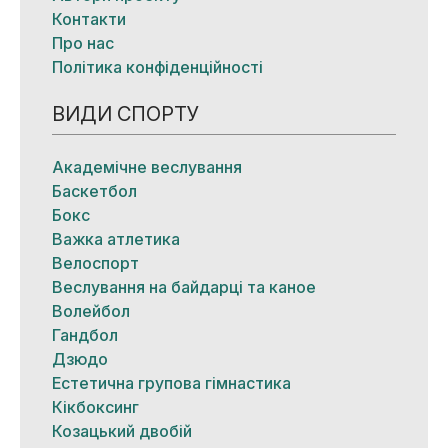
Контакти
Про нас
Політика конфіденційності
ВИДИ СПОРТУ
Академічне веслування
Баскетбол
Бокс
Важка атлетика
Велоспорт
Веслування на байдарці та каное
Волейбол
Гандбол
Дзюдо
Естетична групова гімнастика
Кікбоксинг
Козацький двобій