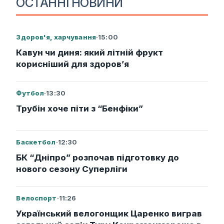
ОСТАННІ НОВИНИ
Здоров'я, харчування
·
15:00
Кавун чи диня: який літній фрукт
корисніший для здоров’я
Футбол
·
13:30
Трубін хоче піти з “Бенфіки”
Баскетбол
·
12:30
БК “Дніпро” розпочав підготовку до
нового сезону Суперліги
Велоспорт
·
11:26
Український велогонщик Царенко виграв