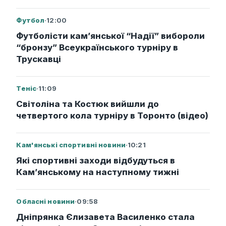
Футбол
·
12:00
Футболісти кам’янської “Надії” вибороли
“бронзу” Всеукраїнського турніру в
Трускавці
Теніс
·
11:09
Світоліна та Костюк вийшли до
четвертого кола турніру в Торонто (відео)
Кам'янські спортивні новини
·
10:21
Які спортивні заходи відбудуться в
Кам’янському на наступному тижні
Обласні новини
·
09:58
Дніпрянка Єлизавета Василенко стала