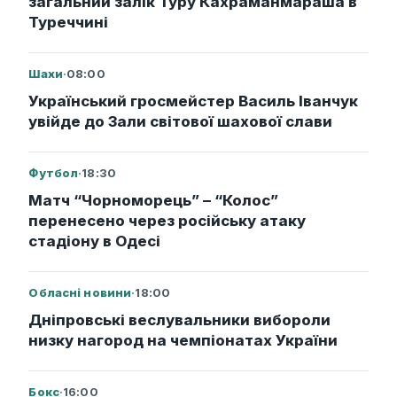
загальний залік Туру Кахраманмараша в
Туреччині
Шахи
·
08:00
Український гросмейстер Василь Іванчук
увійде до Зали світової шахової слави
Футбол
·
18:30
Матч “Чорноморець” – “Колос”
перенесено через російську атаку
стадіону в Одесі
Обласні новини
·
18:00
Дніпровські веслувальники вибороли
низку нагород на чемпіонатах України
Бокс
·
16:00