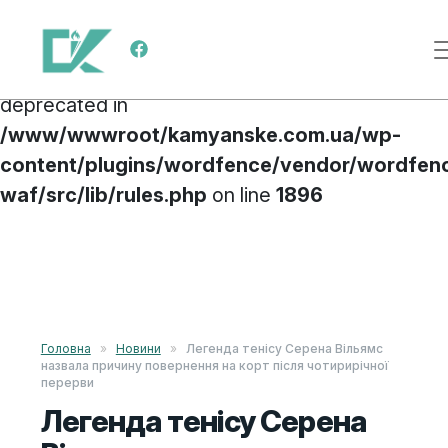
Deprecated
: preg_replace(): Passing null to
Main Navigation
parameter #3 ($subject) of type array|string is
deprecated in
/www/wwwroot/kamyanske.com.ua/wp-
content/plugins/wordfence/vendor/wordfen
waf/src/lib/rules.php
on line
1896
Skip to content
Головна
»
Новини
»
Легенда тенісу Серена Вільямс
назвала причину повернення на корт після чотирирічної
перерви
Легенда тенісу Серена