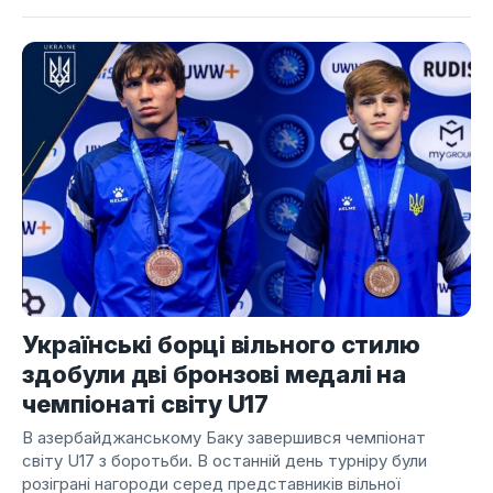
Українські борці вільного стилю
здобули дві бронзові медалі на
чемпіонаті світу U17
В азербайджанському Баку завершився чемпіонат
світу U17 з боротьби. В останній день турніру були
розіграні нагороди серед представників вільної