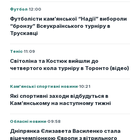
Футбол
·
12:00
Футболісти кам’янської “Надії” вибороли
“бронзу” Всеукраїнського турніру в
Трускавці
Теніс
·
11:09
Світоліна та Костюк вийшли до
четвертого кола турніру в Торонто (відео)
Кам'янські спортивні новини
·
10:21
Які спортивні заходи відбудуться в
Кам’янському на наступному тижні
Обласні новини
·
09:58
Дніпрянка Єлизавета Василенко стала
віцечемпіонкою Європи з вітрильного