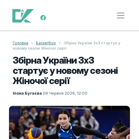
Skip to content
Main Navigation
Головна
»
Баскетбол
»
Збірна України 3х3 стартує у
новому сезоні Жіночої серії
Збірна України 3х3
стартує у новому сезоні
Жіночої серії
Ілона Бугаєва
·
09 Червня 2026, 12:00