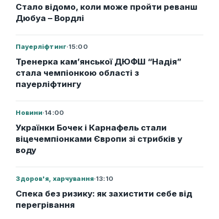
Стало відомо, коли може пройти реванш
Дюбуа – Вордлі
Пауерліфтинг
·
15:00
Тренерка кам’янської ДЮФШ “Надія”
стала чемпіонкою області з
пауерліфтингу
Новини
·
14:00
Українки Бочек і Карнафель стали
віцечемпіонками Європи зі стрибків у
воду
Здоров'я, харчування
·
13:10
Спека без ризику: як захистити себе від
перегрівання