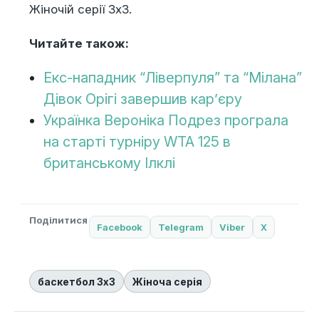
Жіночій серії 3х3.
Читайте також:
Екс-нападник “Ліверпуля” та “Мілана”
Дівок Орігі завершив кар’єру
Українка Вероніка Подрез програла
на старті турніру WTA 125 в
британському Ілклі
Поділитися
Facebook
Telegram
Viber
X
баскетбол 3х3
Жіноча серія