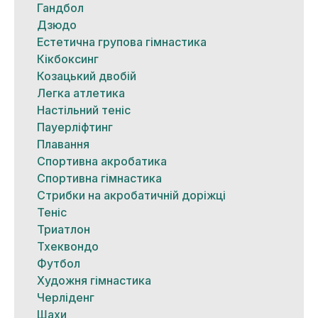
Гандбол
Дзюдо
Естетична групова гімнастика
Кікбоксинг
Козацький двобій
Легка атлетика
Настільний теніс
Пауерліфтинг
Плавання
Спортивна акробатика
Спортивна гімнастика
Стрибки на акробатичній доріжці
Теніс
Триатлон
Тхеквондо
Футбол
Художня гімнастика
Черліденг
Шахи