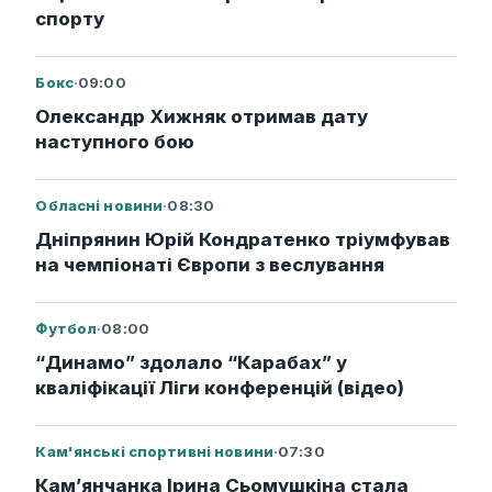
спорту
Бокс
·
09:00
Олександр Хижняк отримав дату
наступного бою
Обласні новини
·
08:30
Дніпрянин Юрій Кондратенко тріумфував
на чемпіонаті Європи з веслування
Футбол
·
08:00
“Динамо” здолало “Карабах” у
кваліфікації Ліги конференцій (відео)
Кам'янські спортивні новини
·
07:30
Кам’янчанка Ірина Сьомушкіна стала