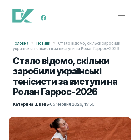
Skip to content
Main Navigation
Головна
»
Новини
»
Стало відомо, скільки заробили
українські тенісисти за виступи на Ролан Гаррос-2026
Стало відомо, скільки
заробили українські
тенісисти за виступи на
Ролан Гаррос-2026
Катерина Швець
·
05 Червня 2026, 15:50