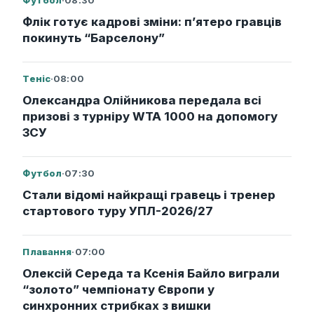
Футбол
·
08:30
Флік готує кадрові зміни: п’ятеро гравців
покинуть “Барселону”
Теніс
·
08:00
Олександра Олійникова передала всі
призові з турніру WTA 1000 на допомогу
ЗСУ
Футбол
·
07:30
Стали відомі найкращі гравець і тренер
стартового туру УПЛ-2026/27
Плавання
·
07:00
Олексій Середа та Ксенія Байло виграли
“золото” чемпіонату Європи у
синхронних стрибках з вишки