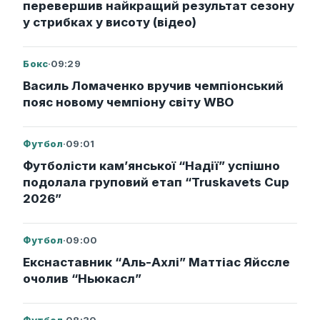
перевершив найкращий результат сезону
у стрибках у висоту (відео)
Бокс
·
09:29
Василь Ломаченко вручив чемпіонський
пояс новому чемпіону світу WBO
Футбол
·
09:01
Футболісти кам’янської “Надії” успішно
подолала груповий етап “Truskavets Cup
2026”
Футбол
·
09:00
Екснаставник “Аль-Ахлі” Маттіас Яйссле
очолив “Ньюкасл”