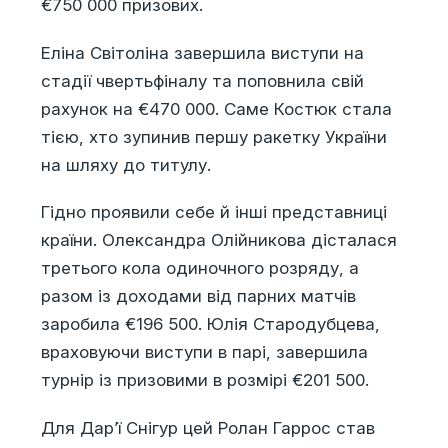
€750 000 призових.
Еліна Світоліна завершила виступи на
стадії чвертьфіналу та поповнила свій
рахунок на €470 000. Саме Костюк стала
тією, хто зупинив першу ракетку України
на шляху до титулу.
Гідно проявили себе й інші представниці
країни. Олександра Олійникова дісталася
третього кола одиночного розряду, а
разом із доходами від парних матчів
заробила €196 500. Юлія Стародубцева,
враховуючи виступи в парі, завершила
турнір із призовими в розмірі €201 500.
Для Дар’ї Снігур цей Ролан Гаррос став