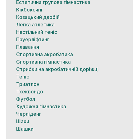
Естетична групова гімнастика
Кікбоксинг
Козацький двобій
Легка атлетика
Настільний теніс
Пауерліфтинг
Плавання
Спортивна акробатика
Спортивна гімнастика
Стрибки на акробатичній доріжці
Теніс
Триатлон
Тхеквондо
Футбол
Художня гімнастика
Черліденг
Шахи
Шашки