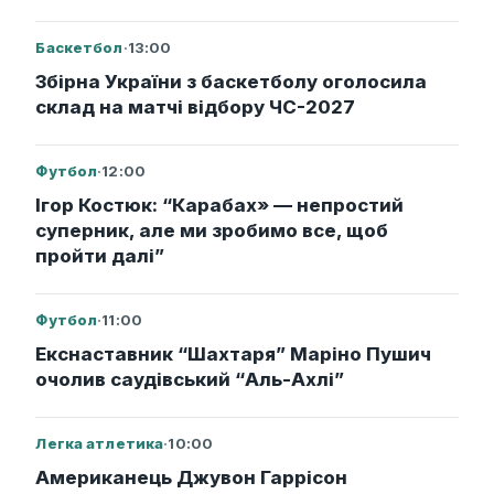
Баскетбол
·
13:00
Збірна України з баскетболу оголосила
склад на матчі відбору ЧС-2027
Футбол
·
12:00
Ігор Костюк: “Карабах» — непростий
суперник, але ми зробимо все, щоб
пройти далі”
Футбол
·
11:00
Екснаставник “Шахтаря” Маріно Пушич
очолив саудівський “Аль-Ахлі”
Легка атлетика
·
10:00
Американець Джувон Гаррісон