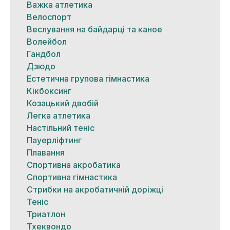
Важка атлетика
Велоспорт
Веслування на байдарці та каное
Волейбол
Гандбол
Дзюдо
Естетична групова гімнастика
Кікбоксинг
Козацький двобій
Легка атлетика
Настільний теніс
Пауерліфтинг
Плавання
Спортивна акробатика
Спортивна гімнастика
Стрибки на акробатичній доріжці
Теніс
Триатлон
Тхеквондо