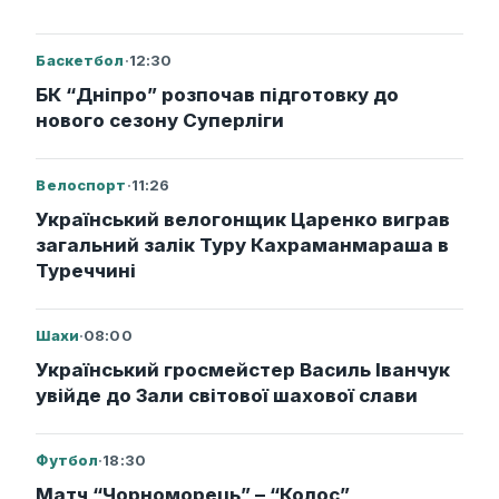
Баскетбол
·
12:30
БК “Дніпро” розпочав підготовку до
нового сезону Суперліги
Велоспорт
·
11:26
Український велогонщик Царенко виграв
загальний залік Туру Кахраманмараша в
Туреччині
Шахи
·
08:00
Український гросмейстер Василь Іванчук
увійде до Зали світової шахової слави
Футбол
·
18:30
Матч “Чорноморець” – “Колос”