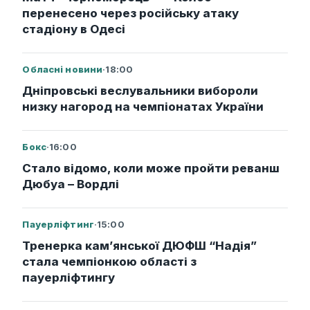
перенесено через російську атаку
стадіону в Одесі
Обласні новини
·
18:00
Дніпровські веслувальники вибороли
низку нагород на чемпіонатах України
Бокс
·
16:00
Стало відомо, коли може пройти реванш
Дюбуа – Вордлі
Пауерліфтинг
·
15:00
Тренерка кам’янської ДЮФШ “Надія”
стала чемпіонкою області з
пауерліфтингу