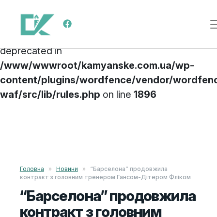
Deprecated
: preg_replace(): Passing null to
Main Navigation
parameter #3 ($subject) of type array|string is
deprecated in
/www/wwwroot/kamyanske.com.ua/wp-
content/plugins/wordfence/vendor/wordfen
waf/src/lib/rules.php
on line
1896
Skip to content
Головна
»
Новини
»
“Барселона” продовжила
контракт з головним тренером Гансом-Дітером Фліком
“Барселона” продовжила
контракт з головним