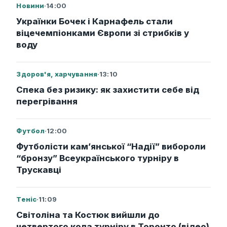
Новини
·
14:00
Українки Бочек і Карнафель стали
віцечемпіонками Європи зі стрибків у
воду
Здоров'я, харчування
·
13:10
Спека без ризику: як захистити себе від
перегрівання
Футбол
·
12:00
Футболісти кам’янської “Надії” вибороли
“бронзу” Всеукраїнського турніру в
Трускавці
Теніс
·
11:09
Світоліна та Костюк вийшли до
четвертого кола турніру в Торонто (відео)