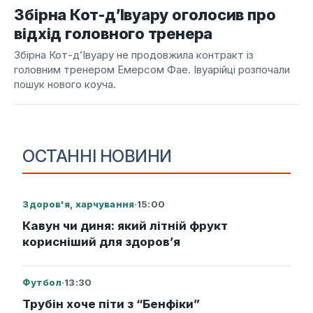
Збірна Кот-д’Івуару оголосив про
відхід головного тренера
Збірна Кот-д’Івуару не продовжила контракт із
головним тренером Емерсом Фае. Івуарійці розпочали
пошук нового коуча.
ОСТАННІ НОВИНИ
Здоров'я, харчування
·
15:00
Кавун чи диня: який літній фрукт
корисніший для здоров’я
Футбол
·
13:30
Трубін хоче піти з “Бенфіки”