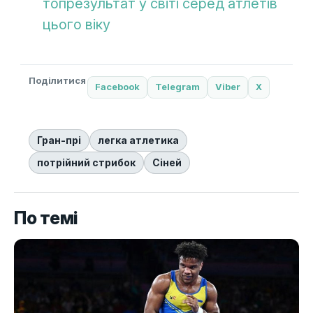
топрезультат у світі серед атлетів
цього віку
Поділитися
Facebook
Telegram
Viber
X
Гран-прі
легка атлетика
потрійний стрибок
Сіней
По темі