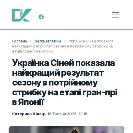
Skip to content
Main Navigation
Головна
»
Легка атлетика
»
Українка Сіней показала
найкращий результат сезону в потрійному стрибку на
етапі гран-прі в Японії
Українка Сіней показала
найкращий результат
сезону в потрійному
стрибку на етапі гран-прі
в Японії
Катерина Швець
·
18 Травня 2026, 13:15