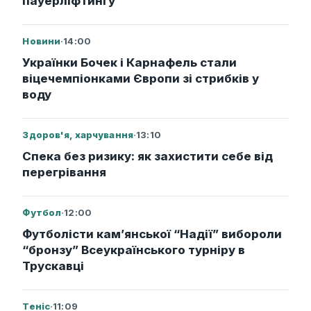
пауерліфтингу
Новини
·
14:00
Українки Бочек і Карнафель стали
віцечемпіонками Європи зі стрибків у
воду
Здоров'я, харчування
·
13:10
Спека без ризику: як захистити себе від
перегрівання
Футбол
·
12:00
Футболісти кам’янської “Надії” вибороли
“бронзу” Всеукраїнського турніру в
Трускавці
Теніс
·
11:09