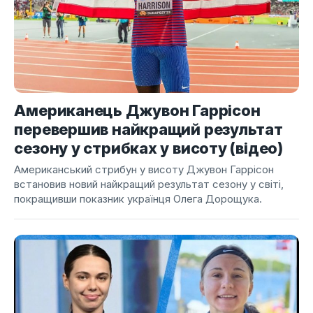
Американець Джувон Гаррісон
перевершив найкращий результат
сезону у стрибках у висоту (відео)
Американський стрибун у висоту Джувон Гаррісон
встановив новий найкращий результат сезону у світі,
покращивши показник українця Олега Дорощука.