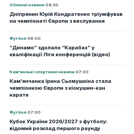
Обласні новини
·
08:30
Дніпрянин Юрій Кондратенко тріумфував
на чемпіонаті Європи з веслування
Футбол
·
08:00
“Динамо” здолало “Карабах” у
кваліфікації Ліги конференцій (відео)
Кам'янські спортивні новини
·
07:30
Кам’янчанка Ірина Сьомушкіна стала
чемпіонкою Європи з кіокушин-кан
карате
Футбол
·
07:00
Кубок України 2026/2027 з футболу:
відомий розклад першого раунду