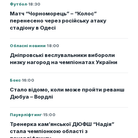
Футбол
·
18:30
Матч “Чорноморець” – “Колос”
перенесено через російську атаку
стадіону в Одесі
Обласні новини
·
18:00
Дніпровські веслувальники вибороли
низку нагород на чемпіонатах України
Бокс
·
16:00
Стало відомо, коли може пройти реванш
Дюбуа – Вордлі
Пауерліфтинг
·
15:00
Тренерка кам’янської ДЮФШ “Надія”
стала чемпіонкою області з