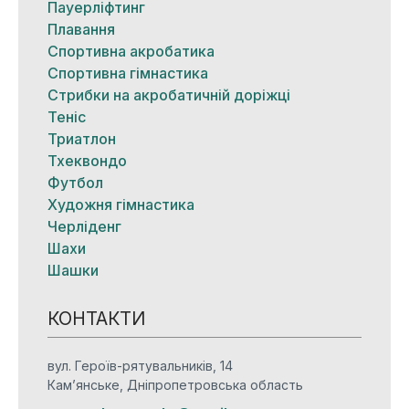
Пауерліфтинг
Плавання
Спортивна акробатика
Спортивна гімнастика
Стрибки на акробатичній доріжці
Теніс
Триатлон
Тхеквондо
Футбол
Художня гімнастика
Черліденг
Шахи
Шашки
КОНТАКТИ
вул. Героїв-рятувальників, 14
Кам’янське, Дніпропетровська область