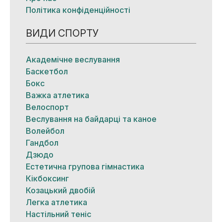
Політика конфіденційності
ВИДИ СПОРТУ
Академічне веслування
Баскетбол
Бокс
Важка атлетика
Велоспорт
Веслування на байдарці та каное
Волейбол
Гандбол
Дзюдо
Естетична групова гімнастика
Кікбоксинг
Козацький двобій
Легка атлетика
Настільний теніс