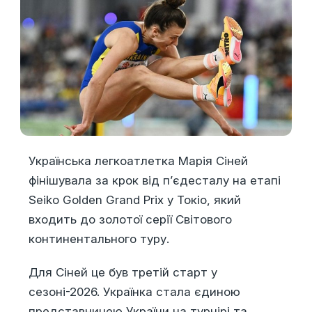
Українська легкоатлетка Марія Сіней
фінішувала за крок від п’єдесталу на етапі
Seiko Golden Grand Prix у Токіо, який
входить до золотої серії Світового
континентального туру.
Для Сіней це був третій старт у
сезоні-2026. Українка стала єдиною
представницею України на турнірі та