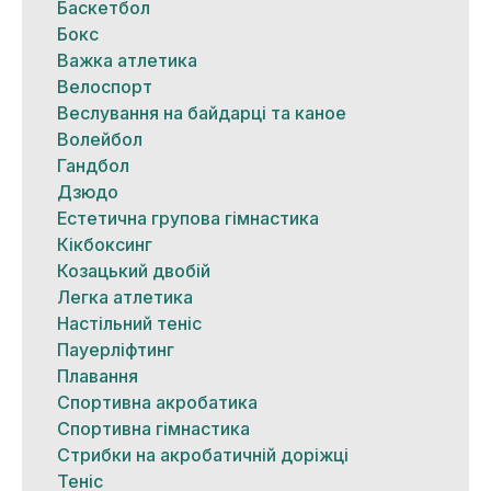
Баскетбол
Бокс
Важка атлетика
Велоспорт
Веслування на байдарці та каное
Волейбол
Гандбол
Дзюдо
Естетична групова гімнастика
Кікбоксинг
Козацький двобій
Легка атлетика
Настільний теніс
Пауерліфтинг
Плавання
Спортивна акробатика
Спортивна гімнастика
Стрибки на акробатичній доріжці
Теніс