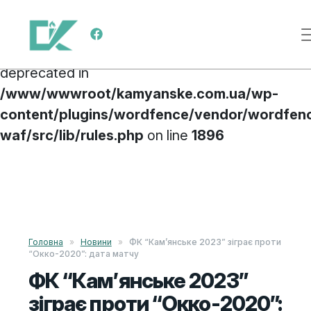
Deprecated
: preg_replace(): Passing null to
Main Navigation
parameter #3 ($subject) of type array|string is
deprecated in
/www/wwwroot/kamyanske.com.ua/wp-
content/plugins/wordfence/vendor/wordfen
waf/src/lib/rules.php
on line
1896
Skip to content
Головна
»
Новини
»
ФК “Кам’янське 2023” зіграє проти
“Окко-2020”: дата матчу
ФК “Кам’янське 2023”
зіграє проти “Окко-2020”: