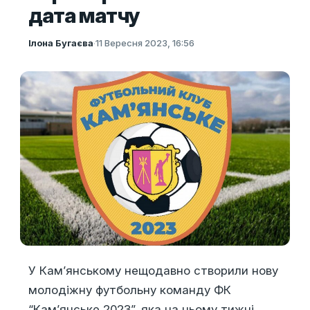
дата матчу
Ілона Бугаєва
·
11 Вересня 2023, 16:56
У Кам’янському нещодавно створили нову
молодіжну футбольну команду ФК
“Кам’янське 2023”, яка на цьому тижні