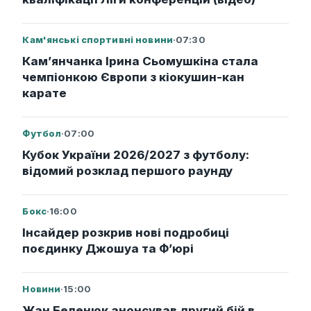
Кам'янські спортивні новини
·
07:30
Кам’янчанка Ірина Сьомушкіна стала
чемпіонкою Європи з кіокушин-кан
карате
Футбол
·
07:00
Кубок України 2026/2027 з футболу:
відомий розклад першого раунду
Бокс
·
16:00
Інсайдер розкрив нові подробиці
поєдинку Джошуа та Ф’юрі
Новини
·
15:00
Жан Беленюк анонсував другий бій в