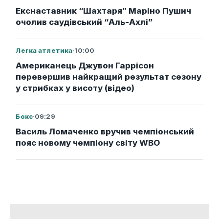
Екснаставник “Шахтаря” Маріно Пушич
очолив саудівський “Аль-Ахлі”
Легка атлетика
·
10:00
Американець Джувон Гаррісон
перевершив найкращий результат сезону
у стрибках у висоту (відео)
Бокс
·
09:29
Василь Ломаченко вручив чемпіонський
пояс новому чемпіону світу WBO