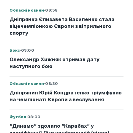
Обласні новини
·
09:58
Дніпрянка Єлизавета Василенко стала
віцечемпіонкою Європи з вітрильного
спорту
Бокс
·
09:00
Олександр Хижняк отримав дату
наступного бою
Обласні новини
·
08:30
Дніпрянин Юрій Кондратенко тріумфував
на чемпіонаті Європи з веслування
Футбол
·
08:00
“Динамо” здолало “Карабах” у
кваліфікації Ліги конференцій (відео)