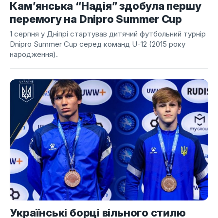
Кам’янська “Надія” здобула першу
перемогу на Dnipro Summer Cup
1 серпня у Дніпрі стартував дитячий футбольний турнір
Dnipro Summer Cup серед команд U-12 (2015 року
народження).
Українські борці вільного стилю