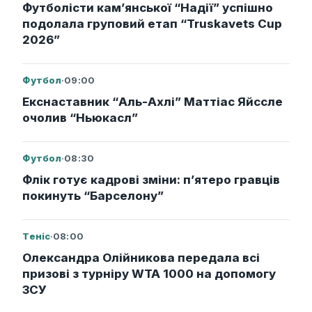
Футболісти кам’янської “Надії” успішно
подолала груповий етап “Truskavets Cup
2026”
Футбол
·
09:00
Екснаставник “Аль-Ахлі” Маттіас Яйссле
очолив “Ньюкасл”
Футбол
·
08:30
Флік готує кадрові зміни: п’ятеро гравців
покинуть “Барселону”
Теніс
·
08:00
Олександра Олійникова передала всі
призові з турніру WTA 1000 на допомогу
ЗСУ