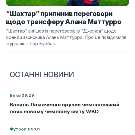
“Шахтар” припинив переговори
щодо трансферу Алана Маттурро
"Шахтар" вийшов із переговорів із "Дженоа" щодо
оренди захисника Алана Маттурро. Про це повідомляє
журналіст Ігор Бурбас.
ОСТАННІ НОВИНИ
Бокс
·
09:29
Василь Ломаченко вручив чемпіонський
пояс новому чемпіону світу WBO
Футбол
·
09:01