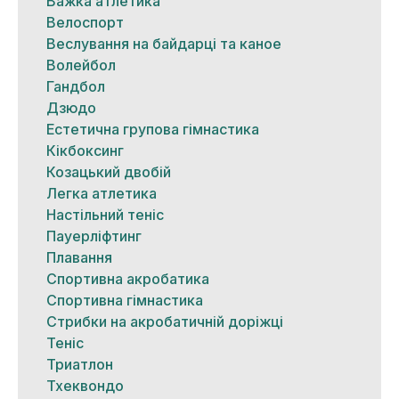
Важка атлетика
Велоспорт
Веслування на байдарці та каное
Волейбол
Гандбол
Дзюдо
Естетична групова гімнастика
Кікбоксинг
Козацький двобій
Легка атлетика
Настільний теніс
Пауерліфтинг
Плавання
Спортивна акробатика
Спортивна гімнастика
Стрибки на акробатичній доріжці
Теніс
Триатлон
Тхеквондо