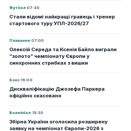
Футбол
·
07:30
Стали відомі найкращі гравець і тренер
стартового туру УПЛ-2026/27
Плавання
·
07:00
Олексій Середа та Ксенія Байло виграли
“золото” чемпіонату Європи у
синхронних стрибках з вишки
Бокс
·
16:00
Дискваліфікацію Джозефа Паркера
офіційно скасовано
Волейбол
·
15:30
Збірна України оголосила розширену
заявку на чемпіонат Європи-2026 з