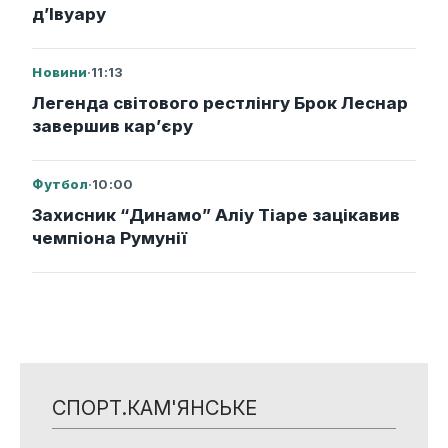
д’Івуару
Новини
·
11:13
Легенда світового рестлінгу Брок Леснар
завершив кар’єру
Футбол
·
10:00
Захисник “Динамо” Аліу Тіаре зацікавив
чемпіона Румунії
СПОРТ.КАМ'ЯНСЬКЕ