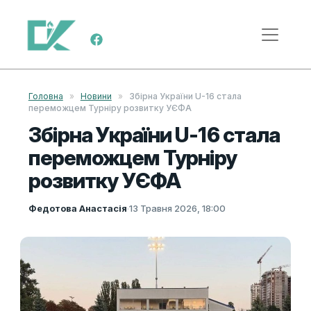
Skip to content
Main Navigation
Головна
»
Новини
»
Збірна України U-16 стала
переможцем Турніру розвитку УЄФА
Збірна України U-16 стала
переможцем Турніру
розвитку УЄФА
Федотова Анастасія
·
13 Травня 2026, 18:00