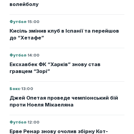
волейболу
Футбол
·
15:00
Кисіль змінив клуб в Іспанії та перейшов
до “Хетафе”
Футбол
·
14:00
Ексхавбек ФК “Харків” знову став
гравцем “Зорі”
Бокс
·
13:00
Джей Опетая проведе чемпіонський бій
проти Ноеля Мікаеляна
Футбол
·
12:00
Ерве Ренар знову очолив збірну Кот-