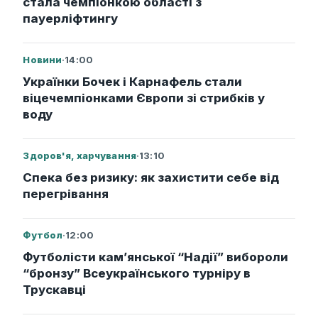
стала чемпіонкою області з
пауерліфтингу
Новини
·
14:00
Українки Бочек і Карнафель стали
віцечемпіонками Європи зі стрибків у
воду
Здоров'я, харчування
·
13:10
Спека без ризику: як захистити себе від
перегрівання
Футбол
·
12:00
Футболісти кам’янської “Надії” вибороли
“бронзу” Всеукраїнського турніру в
Трускавці