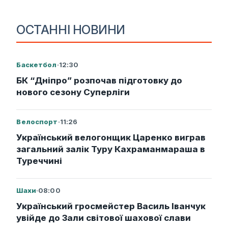
ОСТАННІ НОВИНИ
Баскетбол
·
12:30
БК “Дніпро” розпочав підготовку до
нового сезону Суперліги
Велоспорт
·
11:26
Український велогонщик Царенко виграв
загальний залік Туру Кахраманмараша в
Туреччині
Шахи
·
08:00
Український гросмейстер Василь Іванчук
увійде до Зали світової шахової слави