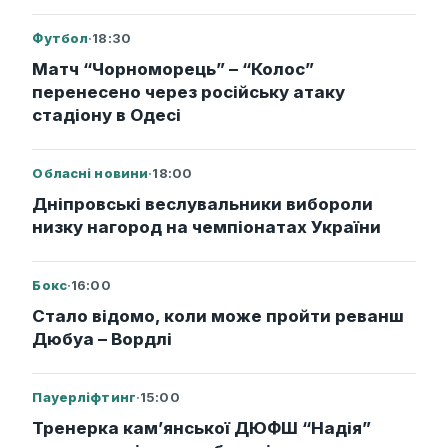
Футбол
·
18:30
Матч “Чорноморець” – “Колос”
перенесено через російську атаку
стадіону в Одесі
Обласні новини
·
18:00
Дніпровські веслувальники вибороли
низку нагород на чемпіонатах України
Бокс
·
16:00
Стало відомо, коли може пройти реванш
Дюбуа – Вордлі
Пауерліфтинг
·
15:00
Тренерка кам’янської ДЮФШ “Надія”