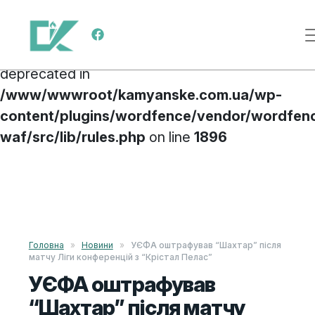
Deprecated
: preg_replace(): Passing null to
Main Navigation
parameter #3 ($subject) of type array|string is
deprecated in
/www/wwwroot/kamyanske.com.ua/wp-
content/plugins/wordfence/vendor/wordfen
waf/src/lib/rules.php
on line
1896
Skip to content
Головна
»
Новини
»
УЄФА оштрафував “Шахтар” після
матчу Ліги конференцій з “Крістал Пелас”
УЄФА оштрафував
“Шахтар” після матчу