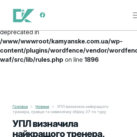
Deprecated
: preg_replace(): Passing null to
Main Navigation
parameter #3 ($subject) of type array|string is
deprecated in
/www/wwwroot/kamyanske.com.ua/wp-
content/plugins/wordfence/vendor/wordfen
waf/src/lib/rules.php
on line
1896
Skip to content
Головна
»
Новини
»
УПЛ визначила найкращого
тренера, гравця та символічну збірну 27-го туру
УПЛ визначила
найкращого тренера,