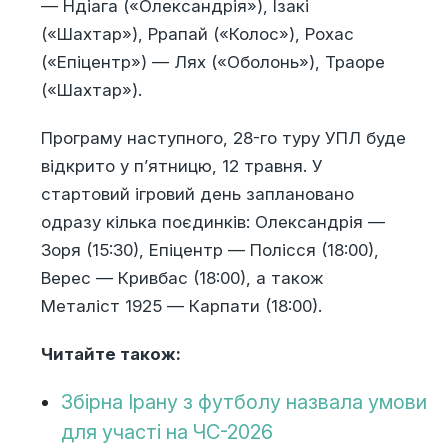
— Ндіага («Олександрія»), Ізакі
(«Шахтар»), Ррапай («Колос»), Рохас
(«Епіцентр») — Лях («Оболонь»), Траоре
(«Шахтар»).
Програму наступного, 28-го туру УПЛ буде
відкрито у п’ятницю, 12 травня. У
стартовий ігровий день заплановано
одразу кілька поєдинків:
Олександрія
—
Зоря
(15:30),
Епіцентр
—
Полісся
(18:00),
Верес
—
Кривбас
(18:00), а також
Металіст 1925
—
Карпати
(18:00).
Читайте також:
Збірна Ірану з футболу назвала умови
для участі на ЧС-2026