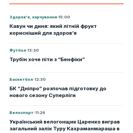
Здоров'я, харчування
·
15:00
Кавун чи диня: який літній фрукт
корисніший для здоров’я
Футбол
·
13:30
Трубін хоче піти з “Бенфіки”
Баскетбол
·
12:30
БК “Дніпро” розпочав підготовку до
нового сезону Суперліги
Велоспорт
·
11:26
Український велогонщик Царенко виграв
загальний залік Туру Кахраманмараша в