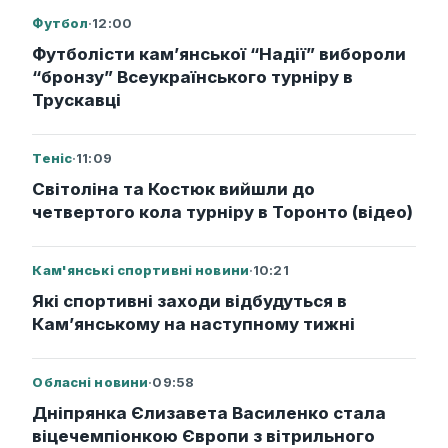
Футбол
·
12:00
Футболісти кам’янської “Надії” вибороли
“бронзу” Всеукраїнського турніру в
Трускавці
Теніс
·
11:09
Світоліна та Костюк вийшли до
четвертого кола турніру в Торонто (відео)
Кам'янські спортивні новини
·
10:21
Які спортивні заходи відбудуться в
Кам’янському на наступному тижні
Обласні новини
·
09:58
Дніпрянка Єлизавета Василенко стала
віцечемпіонкою Європи з вітрильного