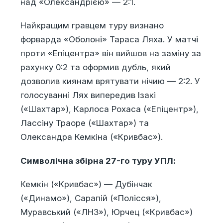
над «Олександрією» — 2:1.
Найкращим гравцем туру визнано
форварда «Оболоні» Тараса Ляха. У матчі
проти «Епіцентра» він вийшов на заміну за
рахунку 0:2 та оформив дубль, який
дозволив киянам врятувати нічию — 2:2. У
голосуванні Лях випередив Ізакі
(«Шахтар»), Карлоса Рохаса («Епіцентр»),
Лассіну Траоре («Шахтар») та
Олександра Кемкіна («Кривбас»).
Символічна збірна 27-го туру УПЛ:
Кемкін («Кривбас») — Дубінчак
(«Динамо»), Сарапій («Полісся»),
Муравський («ЛНЗ»), Юрчец («Кривбас»)