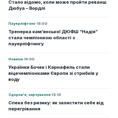
Стало відомо, коли може пройти реванш
Дюбуа – Вордлі
Пауерліфтинг
·
15:00
Тренерка кам’янської ДЮФШ “Надія”
стала чемпіонкою області з
пауерліфтингу
Новини
·
14:00
Українки Бочек і Карнафель стали
віцечемпіонками Європи зі стрибків у
воду
Здоров'я, харчування
·
13:10
Спека без ризику: як захистити себе від
перегрівання