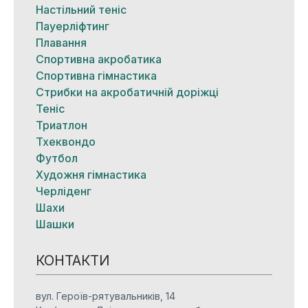
Настільний теніс
Пауерліфтинг
Плавання
Спортивна акробатика
Спортивна гімнастика
Стрибки на акробатичній доріжці
Теніс
Триатлон
Тхеквондо
Футбол
Художня гімнастика
Черліденг
Шахи
Шашки
КОНТАКТИ
вул. Героїв-рятувальників, 14