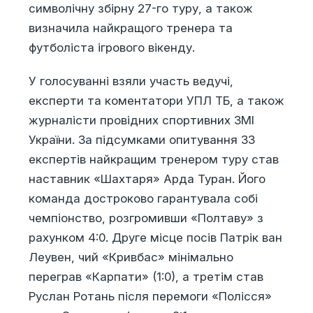
символічну збірну 27-го туру, а також
визначила найкращого тренера та
футболіста ігрового вікенду.
У голосуванні взяли участь ведучі,
експерти та коментатори УПЛ ТБ, а також
журналісти провідних спортивних ЗМІ
України. За підсумками опитування 33
експертів найкращим тренером туру став
наставник «Шахтаря» Арда Туран. Його
команда достроково гарантувала собі
чемпіонство, розгромивши «Полтаву» з
рахунком 4:0. Друге місце посів Патрік ван
Леувен, чий «Кривбас» мінімально
переграв «Карпати» (1:0), а третім став
Руслан Ротань після перемоги «Полісся»