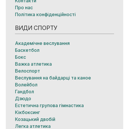
Контакти
Про нас
Політика конфіденційності
ВИДИ СПОРТУ
Академічне веслування
Баскетбол
Бокс
Важка атлетика
Велоспорт
Веслування на байдарці та каное
Волейбол
Гандбол
Дзюдо
Естетична групова гімнастика
Кікбоксинг
Козацький двобій
Легка атлетика