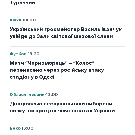
Туреччині
Шахи
·
08:00
Український гросмейстер Василь Іванчук
увійде до Зали світової шахової слави
Футбол
·
18:30
Матч “Чорноморець” – “Колос”
перенесено через російську атаку
стадіону в Одесі
Обласні новини
·
18:00
Дніпровські веслувальники вибороли
низку нагород на чемпіонатах України
Бокс
·
16:00