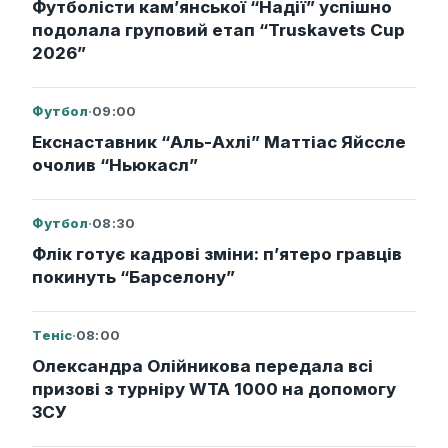
Футболісти кам’янської “Надії” успішно
подолала груповий етап “Truskavets Cup
2026”
Футбол
·
09:00
Екснаставник “Аль-Ахлі” Маттіас Яйссле
очолив “Ньюкасл”
Футбол
·
08:30
Флік готує кадрові зміни: п’ятеро гравців
покинуть “Барселону”
Теніс
·
08:00
Олександра Олійникова передала всі
призові з турніру WTA 1000 на допомогу
ЗСУ