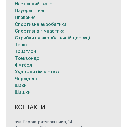
Настільний теніс
Пауерліфтинг
Плавання
Спортивна акробатика
Спортивна гімнастика
Стрибки на акробатичній доріжці
Теніс
Триатлон
Тхеквондо
Футбол
Художня гімнастика
Черліденг
Шахи
Шашки
КОНТАКТИ
вул. Героїв-рятувальників, 14