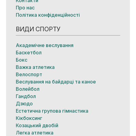
Контакти
Про нас
Політика конфіденційності
ВИДИ СПОРТУ
Академічне веслування
Баскетбол
Бокс
Важка атлетика
Велоспорт
Веслування на байдарці та каное
Волейбол
Гандбол
Дзюдо
Естетична групова гімнастика
Кікбоксинг
Козацький двобій
Легка атлетика