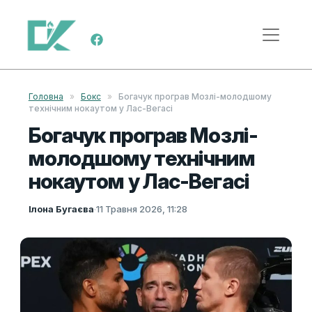
Skip to content
Main Navigation
Головна
»
Бокс
»
Богачук програв Мозлі-молодшому
технічним нокаутом у Лас-Вегасі
Богачук програв Мозлі-
молодшому технічним
нокаутом у Лас-Вегасі
Ілона Бугаєва
·
11 Травня 2026, 11:28