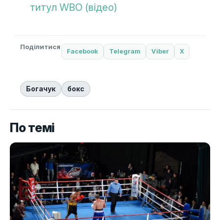
титул WBO (відео)
Поділитися
Facebook
Telegram
Viber
X
Богачук
бокс
По темі