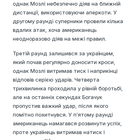
однак Мозлі небезпечно діяв на ближній
дистанції, використовуючи аперкоти. У
другому раунді суперники провели кілька
вдалих атак, хоча американець
неодноразово діяв на межі правил.
Третій раунд залишився за українцем,
який почав регулярно доносити кроси,
однак Мозлі витримав тиск і наприкінці
відповів серією ударів. Четверта
трихвилинка проходила у рівній боротьбі,
але на останніх секундах Богачук
пропустив важкий удар, після якого
помітно похитнувся. У п’ятому раунді
американець намагався розвинути успіх,
проте українець витримав натиск і