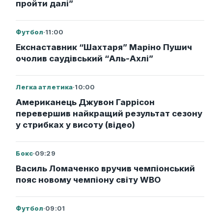
пройти далі”
Футбол
·
11:00
Екснаставник “Шахтаря” Маріно Пушич
очолив саудівський “Аль-Ахлі”
Легка атлетика
·
10:00
Американець Джувон Гаррісон
перевершив найкращий результат сезону
у стрибках у висоту (відео)
Бокс
·
09:29
Василь Ломаченко вручив чемпіонський
пояс новому чемпіону світу WBO
Футбол
·
09:01