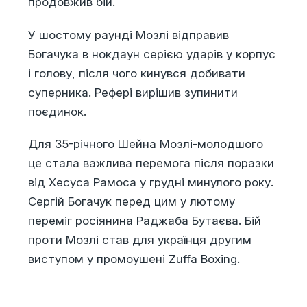
продовжив бій.
У шостому раунді Мозлі відправив
Богачука в нокдаун серією ударів у корпус
і голову, після чого кинувся добивати
суперника. Рефері вирішив зупинити
поєдинок.
Для 35-річного Шейна Мозлі-молодшого
це стала важлива перемога після поразки
від Хесуса Рамоса у грудні минулого року.
Сергій Богачук перед цим у лютому
переміг росіянина Раджаба Бутаєва. Бій
проти Мозлі став для українця другим
виступом у промоушені Zuffa Boxing.