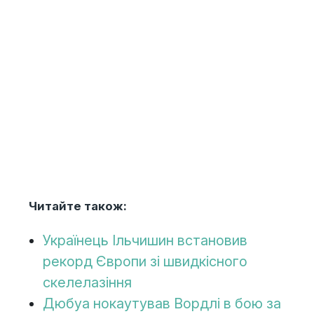
Читайте також:
Українець Ільчишин встановив
рекорд Європи зі швидкісного
скелелазіння
Дюбуа нокаутував Вордлі в бою за