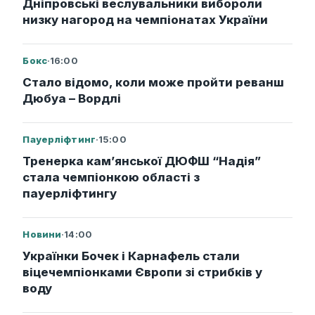
Дніпровські веслувальники вибороли
низку нагород на чемпіонатах України
Бокс
·
16:00
Стало відомо, коли може пройти реванш
Дюбуа – Вордлі
Пауерліфтинг
·
15:00
Тренерка кам’янської ДЮФШ “Надія”
стала чемпіонкою області з
пауерліфтингу
Новини
·
14:00
Українки Бочек і Карнафель стали
віцечемпіонками Європи зі стрибків у
воду