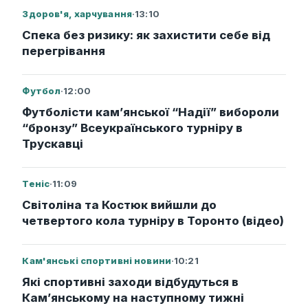
Здоров'я, харчування
·
13:10
Спека без ризику: як захистити себе від
перегрівання
Футбол
·
12:00
Футболісти кам’янської “Надії” вибороли
“бронзу” Всеукраїнського турніру в
Трускавці
Теніс
·
11:09
Світоліна та Костюк вийшли до
четвертого кола турніру в Торонто (відео)
Кам'янські спортивні новини
·
10:21
Які спортивні заходи відбудуться в
Кам’янському на наступному тижні