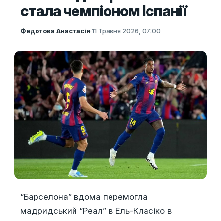
стала чемпіоном Іспанії
Федотова Анастасія
·
11 Травня 2026, 07:00
“Барселона” вдома перемогла
мадридський “Реал” в Ель-Класіко в