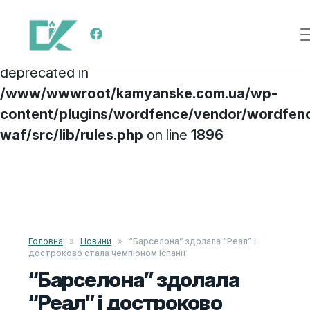
Deprecated
: preg_replace(): Passing null to
Main Navigation
parameter #3 ($subject) of type array|string is
deprecated in
/www/wwwroot/kamyanske.com.ua/wp-
content/plugins/wordfence/vendor/wordfen
waf/src/lib/rules.php
on line
1896
Skip to content
Головна
»
Новини
»
“Барселона” здолала “Реал” і
достроково стала чемпіоном Іспанії
“Барселона” здолала
“Реал” і достроково