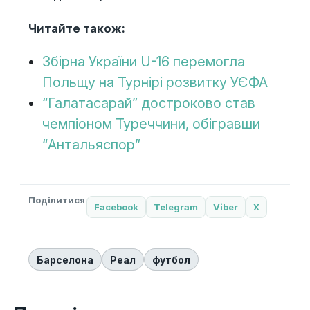
Читайте також:
Збірна України U-16 перемогла
Польщу на Турнірі розвитку УЄФА
“Галатасарай” достроково став
чемпіоном Туреччини, обігравши
“Антальяспор”
Поділитися
Facebook
Telegram
Viber
X
Барселона
Реал
футбол