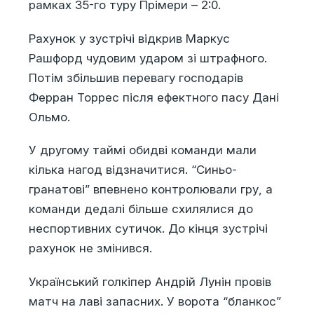
рамках 35-го туру Прімери – 2:0.
Рахунок у зустрічі відкрив Маркус
Рашфорд чудовим ударом зі штрафного.
Потім збільшив перевагу господарів
Ферран Торрес після ефектного пасу Дані
Ольмо.
У другому таймі обидві команди мали
кілька нагод відзначитися. “Синьо-
гранатові” впевнено контролювали гру, а
команди дедалі більше схилялися до
неспортивних сутичок. До кінця зустрічі
рахунок не змінився.
Український голкіпер Андрій Лунін провів
матч на лаві запасних. У ворота “бланкос”