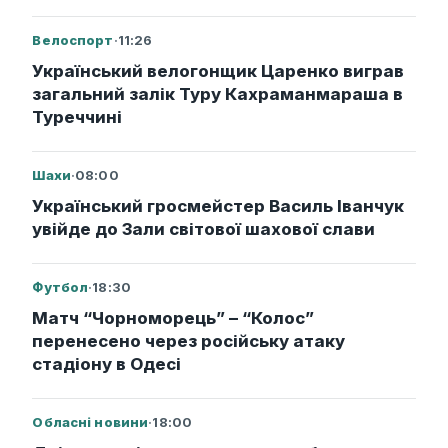
Велоспорт
·
11:26
Український велогонщик Царенко виграв
загальний залік Туру Кахраманмараша в
Туреччині
Шахи
·
08:00
Український гросмейстер Василь Іванчук
увійде до Зали світової шахової слави
Футбол
·
18:30
Матч “Чорноморець” – “Колос”
перенесено через російську атаку
стадіону в Одесі
Обласні новини
·
18:00