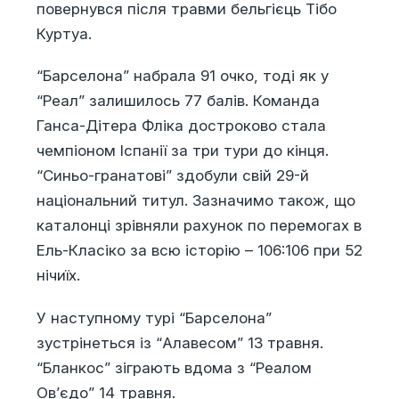
повернувся після травми бельгієць Тібо
Куртуа.
“Барселона” набрала 91 очко, тоді як у
“Реал” залишилось 77 балів. Команда
Ганса-Дітера Фліка достроково стала
чемпіоном Іспанії за три тури до кінця.
“Синьо-гранатові” здобули свій 29-й
національний титул. Зазначимо також, що
каталонці зрівняли рахунок по перемогах в
Ель-Класіко за всю історію – 106:106 при 52
нічиїх.
У наступному турі “Барселона”
зустрінеться із “Алавесом” 13 травня.
“Бланкос” зіграють вдома з “Реалом
Ов’єдо” 14 травня.