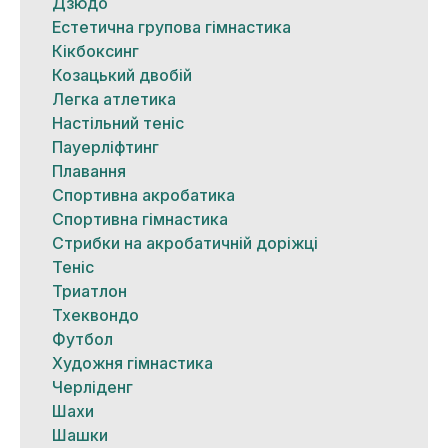
Дзюдо
Естетична групова гімнастика
Кікбоксинг
Козацький двобій
Легка атлетика
Настільний теніс
Пауерліфтинг
Плавання
Спортивна акробатика
Спортивна гімнастика
Стрибки на акробатичній доріжці
Теніс
Триатлон
Тхеквондо
Футбол
Художня гімнастика
Черліденг
Шахи
Шашки