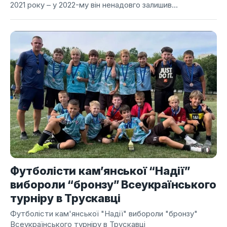
2021 року – у 2022-му він ненадовго залишив...
Футболісти кам’янської “Надії”
вибороли “бронзу” Всеукраїнського
турніру в Трускавці
Футболісти кам'янської "Надії" вибороли "бронзу"
Всеукраїнського турніру в Трускавці