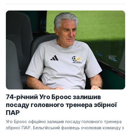
74-річний Уго Броос залишив
посаду головного тренера збірної
ПАР
Уго Броос офіційно залишив посаду головного тренера
збірної ПАР. Бельгійський фахівець очолював команду з