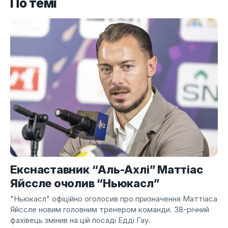
По темі
Екснаставник “Аль-Ахлі” Маттіас
Яйссле очолив “Ньюкасл”
"Ньюкасл" офіційно оголосив про призначення Маттіаса
Яйссле новим головним тренером команди. 38-річний
фахівець змінив на цій посаді Едді Гау.