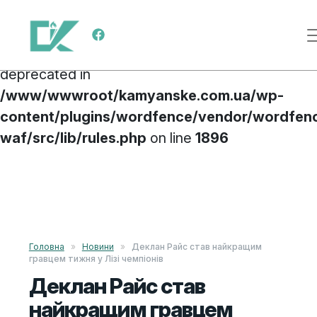
Deprecated
: preg_replace(): Passing null to
Main Navigation
parameter #3 ($subject) of type array|string is
deprecated in
/www/wwwroot/kamyanske.com.ua/wp-
content/plugins/wordfence/vendor/wordfen
waf/src/lib/rules.php
on line
1896
Skip to content
Головна
»
Новини
»
Деклан Райс став найкращим
гравцем тижня у Лізі чемпіонів
Деклан Райс став
найкращим гравцем