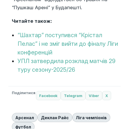
“Пушкаш Арені” у Будапешті.
Читайте також:
“Шахтар” поступився “Крістал
Пелас” і не зміг вийти до фіналу Ліги
конференцій
УПЛ затвердила розклад матчів 29
туру сезону-2025/26
Поділитися
Facebook
Telegram
Viber
X
Арсенал
Деклан Райс
Ліга чемпіонів
футбол