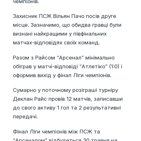
чемпіонів.
Захисник ПСЖ Вільян Пачо посів друге
місце. Зазначимо, що обидва гравці були
визнані найкращими у півфінальних
матчах-відповідях своїх команд.
Разом з Райсом “Арсенал” мінімально
обіграв у матчі-відповіді “Атлетіко” (1:0) і
оформив вихід у фінал Ліги чемпіонів.
Сумарно у поточному розіграші турніру
Деклан Райс провів 12 матчів, записавши
до свого активу 1 гол та 2 результативні
передачі.
Фінал Ліги чемпіонів між ПСЖ та
“Арсеналом” відбудеться 30 травня на