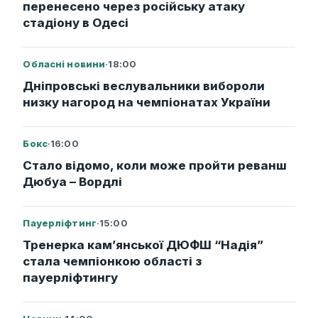
перенесено через російську атаку
стадіону в Одесі
Обласні новини
·
18:00
Дніпровські веслувальники вибороли
низку нагород на чемпіонатах України
Бокс
·
16:00
Стало відомо, коли може пройти реванш
Дюбуа – Вордлі
Пауерліфтинг
·
15:00
Тренерка кам’янської ДЮФШ “Надія”
стала чемпіонкою області з
пауерліфтингу