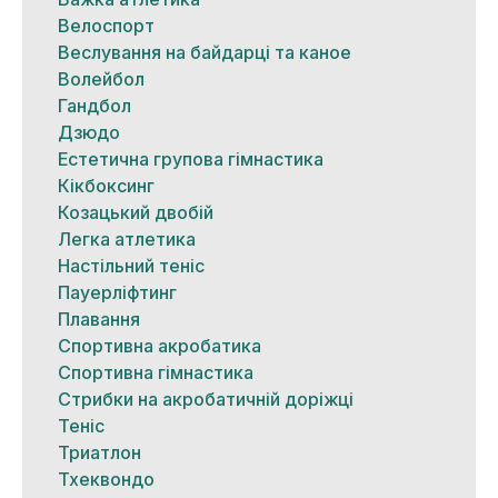
Велоспорт
Веслування на байдарці та каное
Волейбол
Гандбол
Дзюдо
Естетична групова гімнастика
Кікбоксинг
Козацький двобій
Легка атлетика
Настільний теніс
Пауерліфтинг
Плавання
Спортивна акробатика
Спортивна гімнастика
Стрибки на акробатичній доріжці
Теніс
Триатлон
Тхеквондо