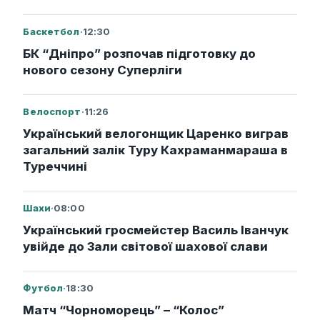
Баскетбол
·
12:30
БК “Дніпро” розпочав підготовку до
нового сезону Суперліги
Велоспорт
·
11:26
Український велогонщик Царенко виграв
загальний залік Туру Кахраманмараша в
Туреччині
Шахи
·
08:00
Український гросмейстер Василь Іванчук
увійде до Зали світової шахової слави
Футбол
·
18:30
Матч “Чорноморець” – “Колос”