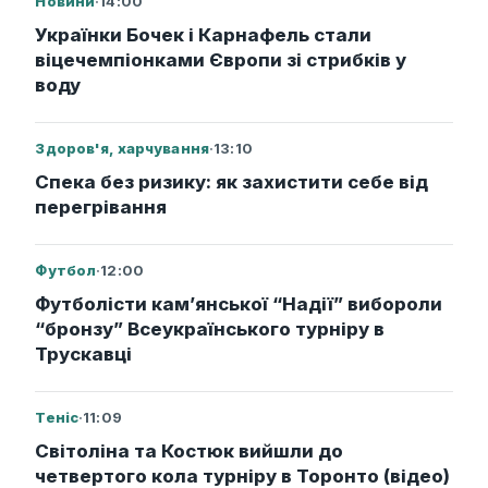
Новини
·
14:00
Українки Бочек і Карнафель стали
віцечемпіонками Європи зі стрибків у
воду
Здоров'я, харчування
·
13:10
Спека без ризику: як захистити себе від
перегрівання
Футбол
·
12:00
Футболісти кам’янської “Надії” вибороли
“бронзу” Всеукраїнського турніру в
Трускавці
Теніс
·
11:09
Світоліна та Костюк вийшли до
четвертого кола турніру в Торонто (відео)