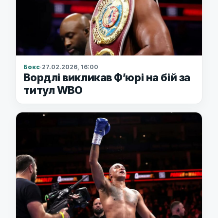
Бокс
·
27.02.2026, 16:00
Вордлі викликав Ф’юрі на бій за
титул WBO