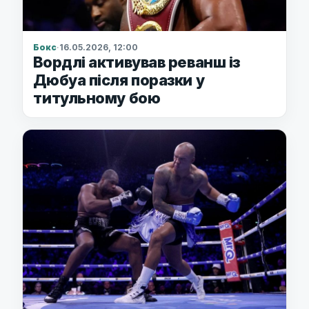
Бокс
·
16.05.2026, 12:00
Вордлі активував реванш із
Дюбуа після поразки у
титульному бою