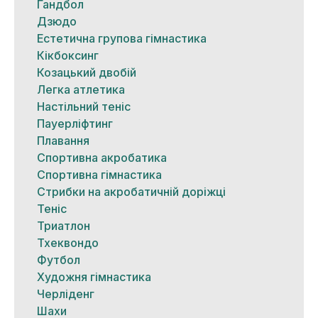
Гандбол
Дзюдо
Естетична групова гімнастика
Кікбоксинг
Козацький двобій
Легка атлетика
Настільний теніс
Пауерліфтинг
Плавання
Спортивна акробатика
Спортивна гімнастика
Стрибки на акробатичній доріжці
Теніс
Триатлон
Тхеквондо
Футбол
Художня гімнастика
Черліденг
Шахи