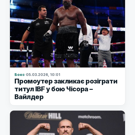
Бокс
·
05.03.2026, 10:01
Промоутер закликає розіграти
титул IBF у бою Чісора –
Вайлдер