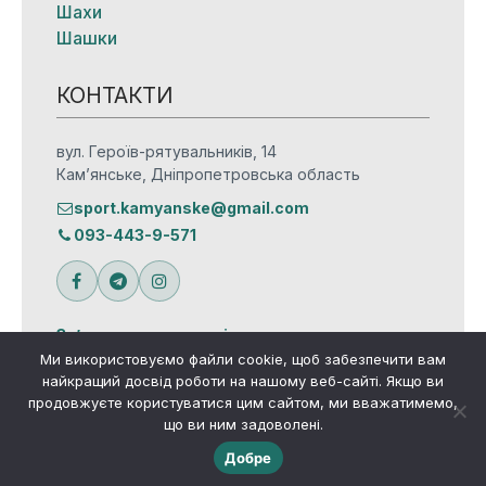
Шахи
Шашки
КОНТАКТИ
вул. Героїв-рятувальників, 14
Кам’янське, Дніпропетровська область
sport.kamyanske@gmail.com
093-443-9-571
Зв’язатися з редакцією
Ми використовуємо файли cookie, щоб забезпечити вам
найкращий досвід роботи на нашому веб-сайті. Якщо ви
продовжуєте користуватися цим сайтом, ми вважатимемо,
що ви ним задоволені.
© Всі права захищено
Добре