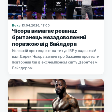
Бокс
·
13.04.2026, 13:00
Чісора вимагає реванш:
британець незадоволений
поразкою від Вайлдера
Колишній претендент на титул IBF у надважкій
вазі Дерек Чісора заявив про бажання провести
повторний бій із ексчемпіоном світу Деонтеєм
Вайлдером.