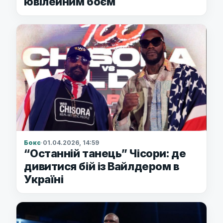
ювілейним боєм
Бокс
·
01.04.2026, 14:59
“Останній танець” Чісори: де
дивитися бій із Вайлдером в
Україні