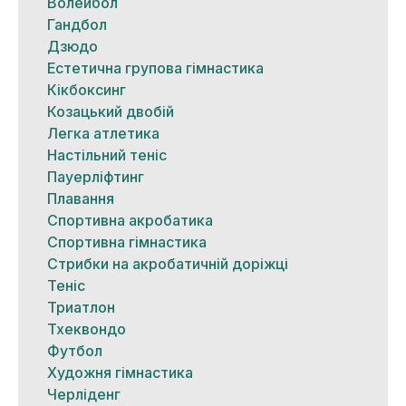
Волейбол
Гандбол
Дзюдо
Естетична групова гімнастика
Кікбоксинг
Козацький двобій
Легка атлетика
Настільний теніс
Пауерліфтинг
Плавання
Спортивна акробатика
Спортивна гімнастика
Стрибки на акробатичній доріжці
Теніс
Триатлон
Тхеквондо
Футбол
Художня гімнастика
Черліденг