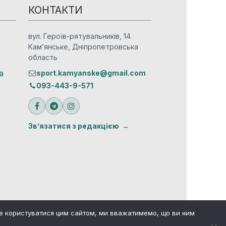
КОНТАКТИ
вул. Героїв-рятувальників, 14
Кам’янське, Дніпропетровська
область
а
sport.kamyanske@gmail.com
093-443-9-571
Зв’язатися з редакцією
те користуватися цим сайтом, ми вважатимемо, що ви ним