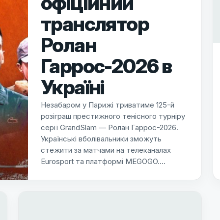
офіційний
транслятор
Ролан
Гаррос-2026 в
Україні
Незабаром у Парижі триватиме 125-й
розіграш престижного тенісного турніру
серії GrandSlam — Ролан Гаррос-2026.
Українські вболівальники зможуть
стежити за матчами на телеканалах
Eurosport та платформі MEGOGO.…