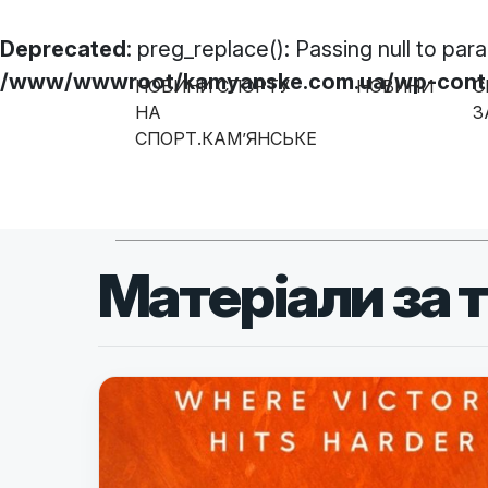
Deprecated
: preg_replace(): Passing null to par
/www/wwwroot/kamyanske.com.ua/wp-content
НОВИНИ СПОРТУ
НОВИНИ
С
Skip to content
НА
З
СПОРТ.КАМ’ЯНСЬКЕ
Main Navigation
Матеріали за 