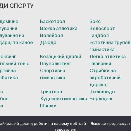
ДИ СПОРТУ
демічне
Баскетбол
Бокс
лування
Важка атлетика
Велоспорт
лування на
Волейбол
Гандбол
дарці та каное
Дзюдо
Естетична групов
гімнастика
боксинг
Козацький двобій
Легка атлетика
тільний теніс
Пауерліфтинг
Плавання
ртивна
Спортивна
Стрибки на
обатика
гімнастика
акробатичній
доріжці
іс
Триатлон
Тхеквондо
бол
Художня гімнастика
Черліденг
и
Шашки
айкращий досвід роботи на нашому веб-сайті. Якщо ви продовжує
задоволені.