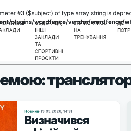
ameter #3 ($subject) of type array|string is depre
/plugins/wordfence/vendor/wordfence/wf-w
ПОРТИВНІ
ФЕДЕРАЦІЇ,
ЗАПИСАТИСЬ
ДЕ
АКЛАДИ
ІНШІ
НА
ПОТР
ЗАКЛАДИ
ТРЕНУВАННЯ
ТА
СПОРТИВНІ
ПРОЄКТИ
темою: транслято
Новини
·
19.05.2026, 14:31
Визначився