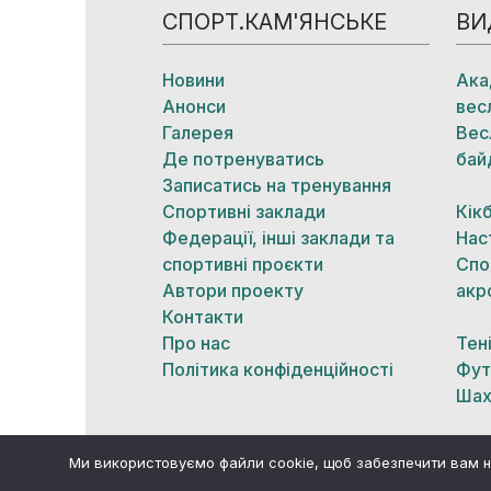
СПОРТ.КАМ'ЯНСЬКЕ
ВИ
Новини
Ака
Анонси
вес
Галерея
Вес
Де потренуватись
бай
Записатись на тренування
Спортивні заклади
Кік
Федерації, інші заклади та
Нас
спортивні проєкти
Спо
Автори проекту
акр
Контакти
Про нас
Тен
Політика конфіденційності
Фут
Шах
Ми використовуємо файли cookie, щоб забезпечити вам н