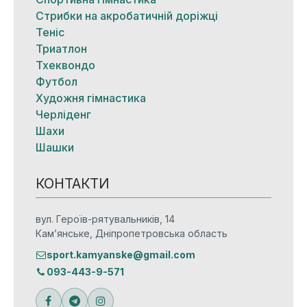
Стрибки на акробатичній доріжці
Теніс
Триатлон
Тхеквондо
Футбол
Художня гімнастика
Черліденг
Шахи
Шашки
КОНТАКТИ
вул. Героїв-рятувальників, 14
Кам’янське, Дніпропетровська область
sport.kamyanske@gmail.com
093-443-9-571