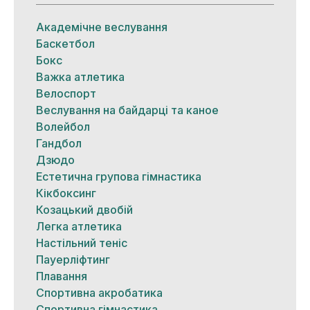
Академічне веслування
Баскетбол
Бокс
Важка атлетика
Велоспорт
Веслування на байдарці та каное
Волейбол
Гандбол
Дзюдо
Естетична групова гімнастика
Кікбоксинг
Козацький двобій
Легка атлетика
Настільний теніс
Пауерліфтинг
Плавання
Спортивна акробатика
Спортивна гімнастика