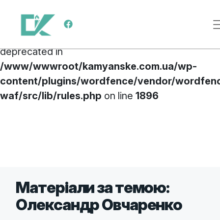
Deprecated
: preg_replace(): Passing null to
Main Navigation
parameter #3 ($subject) of type array|string is
deprecated in
/www/wwwroot/kamyanske.com.ua/wp-
content/plugins/wordfence/vendor/wordfen
waf/src/lib/rules.php
on line
1896
Skip to content
Матеріали за темою:
Олександр Овчаренко