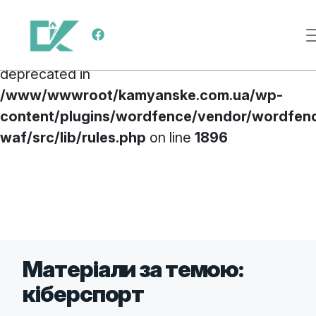
Deprecated
: preg_replace(): Passing null to
Main Navigation
parameter #3 ($subject) of type array|string is
deprecated in
/www/wwwroot/kamyanske.com.ua/wp-
content/plugins/wordfence/vendor/wordfen
waf/src/lib/rules.php
on line
1896
Skip to content
Матеріали за темою:
кіберспорт