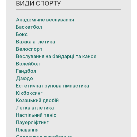
ВИДИ СПОРТУ
Академічне веслування
Баскетбол
Бокс
Важка атлетика
Велоспорт
Веслування на байдарці та каное
Волейбол
Гандбол
Дзюдо
Естетична групова гімнастика
Кікбоксинг
Козацький двобій
Легка атлетика
Настільний теніс
Пауерліфтинг
Плавання
Спортивна акробатика