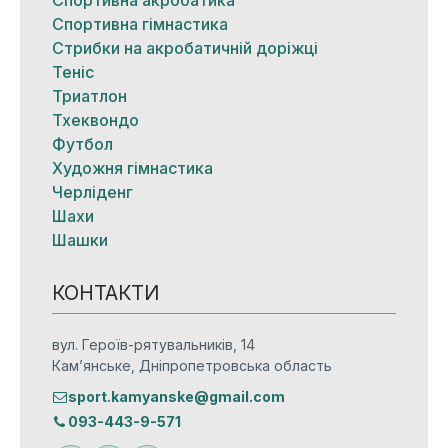
Спортивна гімнастика
Стрибки на акробатичній доріжці
Теніс
Триатлон
Тхеквондо
Футбол
Художня гімнастика
Черліденг
Шахи
Шашки
КОНТАКТИ
вул. Героїв-рятувальників, 14
Кам’янське, Дніпропетровська область
sport.kamyanske@gmail.com
093-443-9-571