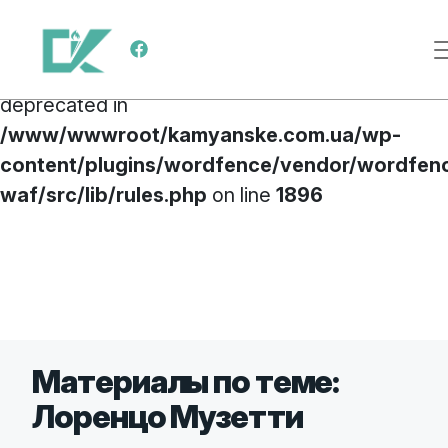
Deprecated
: preg_replace(): Passing null to
Меню навигации
parameter #3 ($subject) of type array|string is
deprecated in
/www/wwwroot/kamyanske.com.ua/wp-
content/plugins/wordfence/vendor/wordfen
waf/src/lib/rules.php
on line
1896
Перейти к содержимому
Материалы по теме:
Лоренцо Музетти