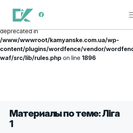
Deprecated
: preg_replace(): Passing null to
Меню навигации
parameter #3 ($subject) of type array|string is
deprecated in
/www/wwwroot/kamyanske.com.ua/wp-
content/plugins/wordfence/vendor/wordfen
waf/src/lib/rules.php
on line
1896
Перейти к содержимому
Материалы по теме: Ліга
1