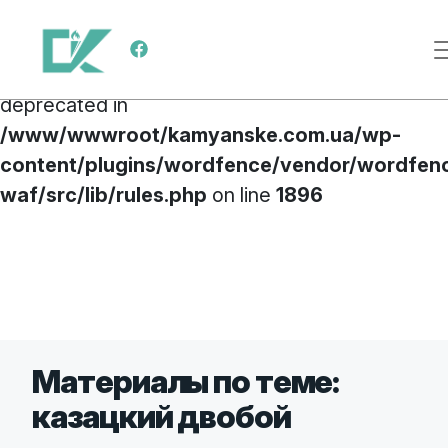
Deprecated
: preg_replace(): Passing null to
Меню навигации
parameter #3 ($subject) of type array|string is
deprecated in
/www/wwwroot/kamyanske.com.ua/wp-
content/plugins/wordfence/vendor/wordfen
waf/src/lib/rules.php
on line
1896
Перейти к содержимому
Материалы по теме:
казацкий двобой