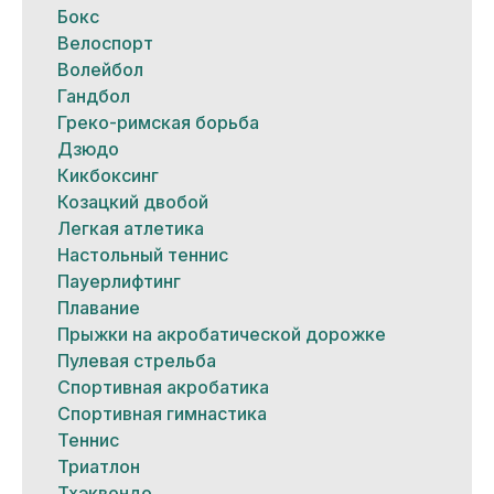
Бокс
Велоспорт
Волейбол
Гандбол
Греко-римская борьба
Дзюдо
Кикбоксинг
Козацкий двобой
Легкая атлетика
Настольный теннис
Пауерлифтинг
Плавание
Прыжки на акробатической дорожке
Пулевая стрельба
Спортивная акробатика
Спортивная гимнастика
Теннис
Триатлон
Тхэквондо