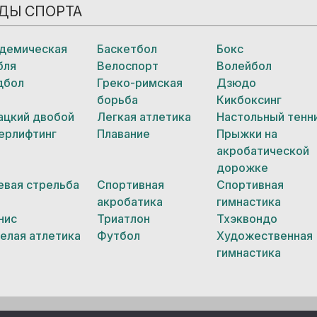
ДЫ СПОРТА
демическая
Баскетбол
Бокс
бля
Велоспорт
Волейбол
дбол
Греко-римская
Дзюдо
борьба
Кикбоксинг
ацкий двобой
Легкая атлетика
Настольный тенн
ерлифтинг
Плавание
Прыжки на
акробатической
дорожке
евая стрельба
Спортивная
Спортивная
акробатика
гимнастика
нис
Триатлон
Тхэквондо
елая атлетика
Футбол
Художественная
гимнастика