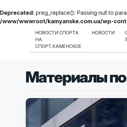
Deprecated
: preg_replace(): Passing null to par
/www/wwwroot/kamyanske.com.ua/wp-content
Перейти к содержимому
НОВОСТИ СПОРТА
НОВОСТИ
НА
Меню навигации
СПОРТ.КАМЕНСКОЕ
Материалы по 