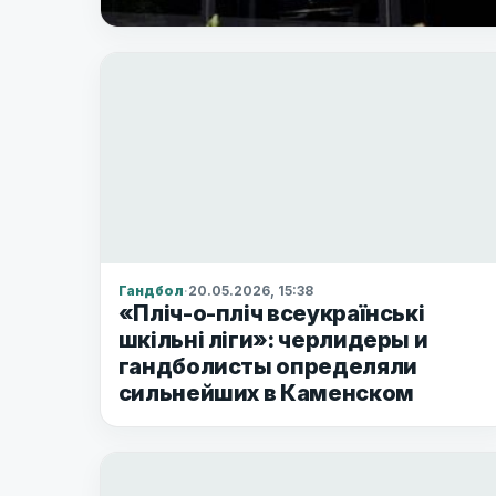
Гандбол
·
20.05.2026, 15:38
«Пліч-о-пліч всеукраїнські
шкільні ліги»: черлидеры и
гандболисты определяли
сильнейших в Каменском