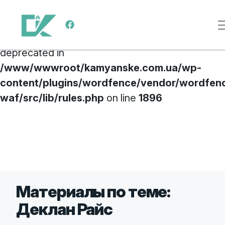
Deprecated
: preg_replace(): Passing null to
Меню навигации
parameter #3 ($subject) of type array|string is
deprecated in
/www/wwwroot/kamyanske.com.ua/wp-
content/plugins/wordfence/vendor/wordfen
waf/src/lib/rules.php
on line
1896
Перейти к содержимому
Материалы по теме:
Деклан Райс