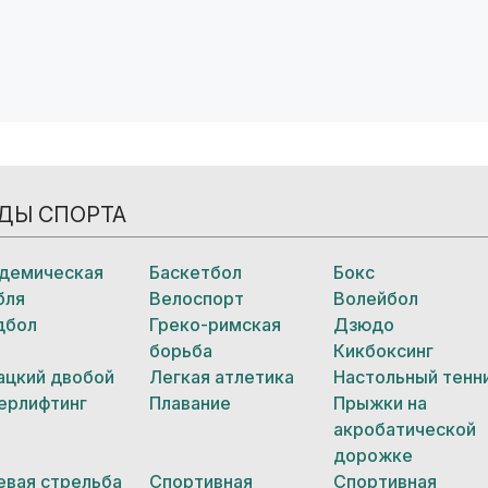
ДЫ СПОРТА
демическая
Баскетбол
Бокс
бля
Велоспорт
Волейбол
дбол
Греко-римская
Дзюдо
борьба
Кикбоксинг
ацкий двобой
Легкая атлетика
Настольный тенн
ерлифтинг
Плавание
Прыжки на
акробатической
дорожке
евая стрельба
Спортивная
Спортивная