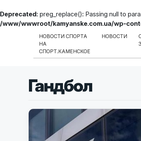
Deprecated
: preg_replace(): Passing null to par
/www/wwwroot/kamyanske.com.ua/wp-content
Перейти к содержимому
НОВОСТИ СПОРТА
НОВОСТИ
НА
Меню навигации
СПОРТ.КАМЕНСКОЕ
Гандбол