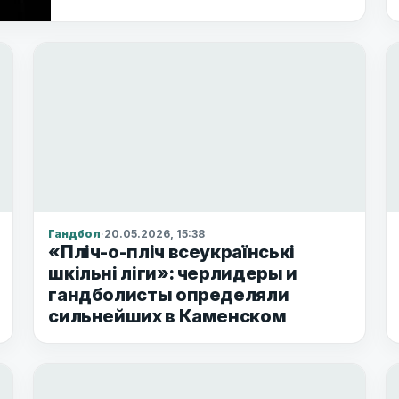
Гандбол
·
20.05.2026, 15:38
«Пліч-о-пліч всеукраїнські
шкільні ліги»: черлидеры и
гандболисты определяли
сильнейших в Каменском