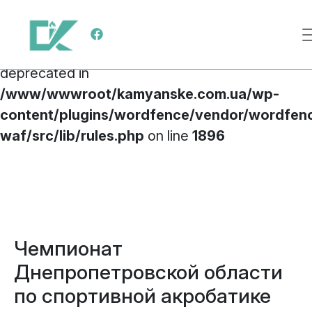
Deprecated
: preg_replace(): Passing null to
Меню навигации
parameter #3 ($subject) of type array|string is
deprecated in
/www/wwwroot/kamyanske.com.ua/wp-
content/plugins/wordfence/vendor/wordfen
waf/src/lib/rules.php
on line
1896
Перейти к содержимому
Чемпионат
Днепропетровской области
по спортивной акробатике