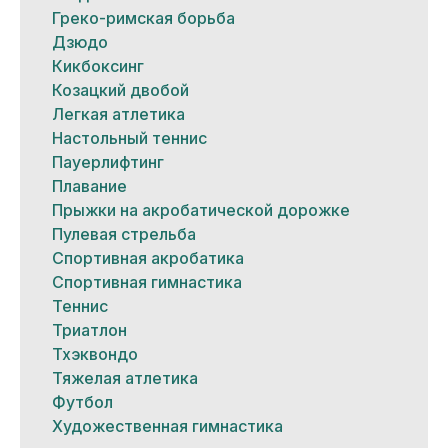
Греко-римская борьба
Дзюдо
Кикбоксинг
Козацкий двобой
Легкая атлетика
Настольный теннис
Пауерлифтинг
Плавание
Прыжки на акробатической дорожке
Пулевая стрельба
Спортивная акробатика
Спортивная гимнастика
Теннис
Триатлон
Тхэквондо
Тяжелая атлетика
Футбол
Художественная гимнастика