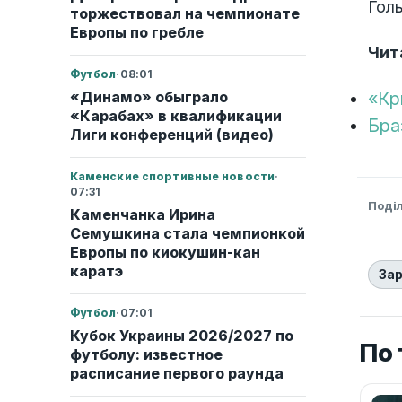
Голы
торжествовал на чемпионате
Европы по гребле
Чит
Футбол
·
08:01
«Кр
«Динамо» обыграло
«Карабах» в квалификации
Бра
Лиги конференций (видео)
Каменские спортивные новости
·
07:31
Поді
Каменчанка Ирина
Семушкина стала чемпионкой
Европы по киокушин-кан
каратэ
За
Футбол
·
07:01
Кубок Украины 2026/2027 по
По
футболу: известное
расписание первого раунда