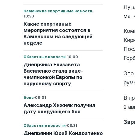
Луг
Каменские спортивные новости
·
мат
10:30
Какие спортивные
мероприятия состоятся в
Ком
Каменском на следующей
Кир
неделе
Пос
Областные новости
·
10:00
Горб
Днепрянка Елизавета
Василенко стала вице-
Это
чемпионкой Европы по
румы
парусному спорту
В п
Бокс
·
09:01
Александр Хижняк получил
2 а
дату следующего боя
Зар
Областные новости
·
08:31
Днепрянин Юрий Кондратенко