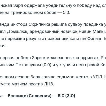
анская Заря одержала убедительную победу над с
че на тренировочном сборе — 5:0.
анда Виктора Скрипника решила судьбу поединка у
илл Дрышлюк, арендованный новичок Навин Малыш
ле перерыва результат закрепили капитан Филипп 
ач.
 первая победа Зари в межсезонных спаррингах. Ра
нским Петролулом (0:0) и уступили венгерской Ки
рошлом сезоне Заря заняла седьмое место в УПЛ.
вгуста матчем против ЛНЗ.
я — Есенице (Словения) — 5:0 (3:0)