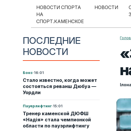
Перейти к содержимому
НОВОСТИ СПОРТА
НОВОСТИ
НА
Меню навигации
СПОРТ.КАМЕНСКОЕ
ПОСЛЕДНИЕ
Голо
«
НОВОСТИ
н
Бокс
·
16:01
Стало известно, когда может
Ілон
состояться реванш Дюбуа —
Уордли
Пауерлифтинг
·
15:01
Тренер каменской ДЮФШ
«Надія» стала чемпионкой
области по пауэрлифтингу