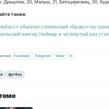
: Дрышлюк, 20, Малыш, 21, Белоцерковец, 30, Будк
айте также:
ивбасс» обыграл словенский «Браво» на тре
зильский вингер Неймар в четвертый раз ста
литися
Facebook
Telegram
Viber
X
ря
футбол
 теме