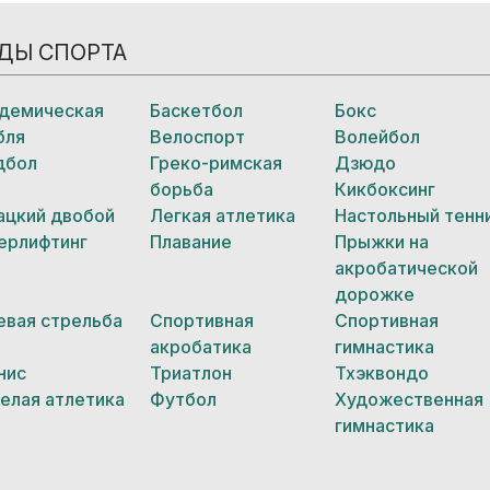
ДЫ СПОРТА
демическая
Баскетбол
Бокс
бля
Велоспорт
Волейбол
дбол
Греко-римская
Дзюдо
борьба
Кикбоксинг
ацкий двобой
Легкая атлетика
Настольный тенн
ерлифтинг
Плавание
Прыжки на
акробатической
дорожке
евая стрельба
Спортивная
Спортивная
акробатика
гимнастика
нис
Триатлон
Тхэквондо
елая атлетика
Футбол
Художественная
гимнастика