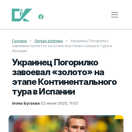
Перейти к содержимому
Меню навигации
Головна
»
Легкая атлетика
»
Украинец Погорилко
завоевал «золото» на этапе Континентального тура в
Испании
Украинец Погорилко
завоевал «золото» на
этапе Континентального
тура в Испании
Ілона Бугаєва
·
02 июня 2025, 11:02