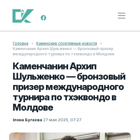
Перейти к содержимому
Меню навигации
Головна
»
Каменские спортивные новости
»
Каменчанин Архип Шульженко — бронзовый призер
международного турнира по тхэквондо в Молдове
Каменчанин Архип
Шульженко — бронзовый
призер международного
турнира по тхэквондо в
Молдове
Ілона Бугаєва
·
27 мая 2025, 07:27