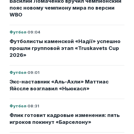
Василий Ломаченко вручил чемпионский
пояс новому чемпиону мира по версии
WBO
Футбол
·
09:04
Футболисты каменской «Надії» успешно
прошли групповой этап «Truskavets Cup
2026»
Футбол
·
09:01
Экс-наставник «Аль-Ахли» Маттиас
Яйссле возглавил «Ньюкасл»
Футбол
·
08:31
Флик готовит кадровые изменения: пять
игроков покинут «Барселону»