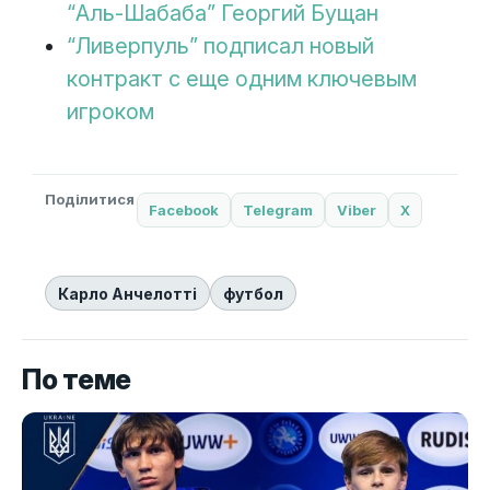
“Аль-Шабаба” Георгий Бущан
“Ливерпуль” подписал новый
контракт с еще одним ключевым
игроком
Поділитися
Facebook
Telegram
Viber
X
Карло Анчелотті
футбол
По теме