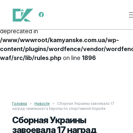
Deprecated
: preg_replace(): Passing null to
Меню навигации
parameter #3 ($subject) of type array|string is
deprecated in
/www/wwwroot/kamyanske.com.ua/wp-
content/plugins/wordfence/vendor/wordfen
waf/src/lib/rules.php
on line
1896
Перейти к содержимому
Головна
»
Новости
»
Сборная Украины завоевала 17
наград чемпионата Европы по спортивной борьбе
Сборная Украины
завоевала 17 наград