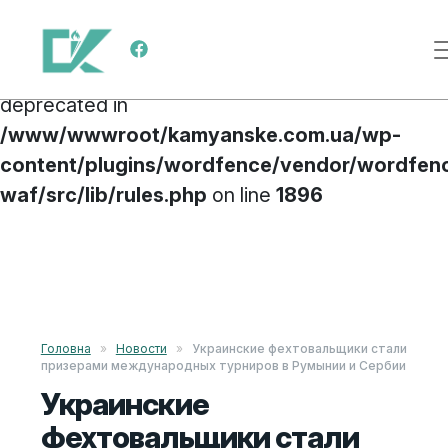
Deprecated
: preg_replace(): Passing null to
Меню навигации
parameter #3 ($subject) of type array|string is
deprecated in
/www/wwwroot/kamyanske.com.ua/wp-
content/plugins/wordfence/vendor/wordfen
waf/src/lib/rules.php
on line
1896
Перейти к содержимому
Головна
»
Новости
»
Украинские фехтовальщики стали
призерами международных турниров в Румынии и Сербии
Украинские
фехтовальщики стали