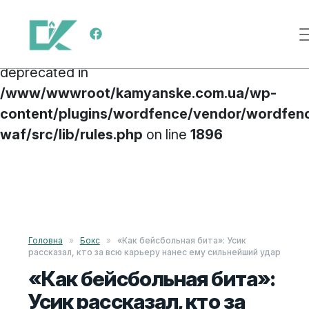
Deprecated
: preg_replace(): Passing null to
Меню навигации
parameter #3 ($subject) of type array|string is
deprecated in
/www/wwwroot/kamyanske.com.ua/wp-
content/plugins/wordfence/vendor/wordfen
waf/src/lib/rules.php
on line
1896
Перейти к содержимому
Головна
»
Бокс
»
«Как бейсбольная бита»: Усик
рассказал, кто за всю карьеру нанес ему сильнейший удар
«Как бейсбольная бита»:
Усик рассказал, кто за