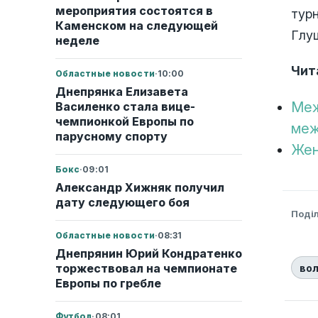
мероприятия состоятся в
тур
Каменском на следующей
Глу
неделе
Чит
Областные новости
·
10:00
Днепрянка Елизавета
Меж
Василенко стала вице-
чемпионкой Европы по
меж
парусному спорту
Жен
Бокс
·
09:01
Александр Хижняк получил
дату следующего боя
Поді
Областные новости
·
08:31
Днепрянин Юрий Кондратенко
торжествовал на чемпионате
во
Европы по гребле
Футбол
·
08:01