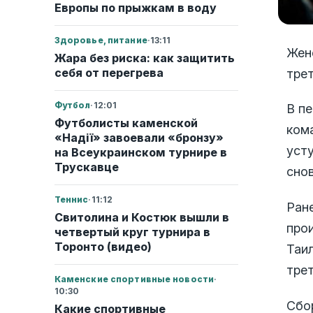
Европы по прыжкам в воду
Здоровье, питание
·
13:11
Жен
Жара без риска: как защитить
себя от перегрева
трет
Футбол
·
12:01
В пе
Футболисты каменской
кома
«Надії» завоевали «бронзу»
усту
на Всеукраинском турнире в
Трускавце
снов
Теннис
·
11:12
Ране
Свитолина и Костюк вышли в
прои
четвертый круг турнира в
Торонто (видео)
Таил
трет
Каменские спортивные новости
·
10:30
Сбо
Какие спортивные