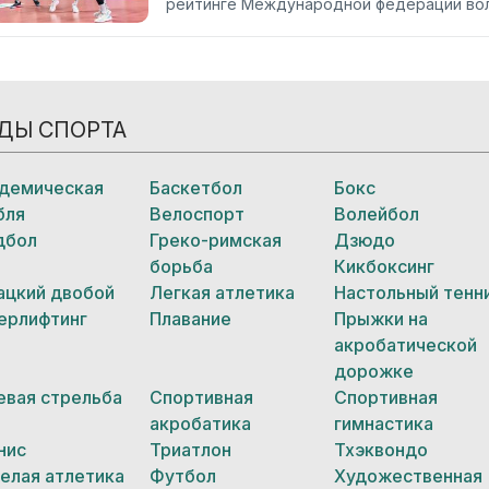
рейтинге Международной федерации воле
ДЫ СПОРТА
демическая
Баскетбол
Бокс
бля
Велоспорт
Волейбол
дбол
Греко-римская
Дзюдо
борьба
Кикбоксинг
ацкий двобой
Легкая атлетика
Настольный тенн
ерлифтинг
Плавание
Прыжки на
акробатической
дорожке
евая стрельба
Спортивная
Спортивная
акробатика
гимнастика
нис
Триатлон
Тхэквондо
елая атлетика
Футбол
Художественная