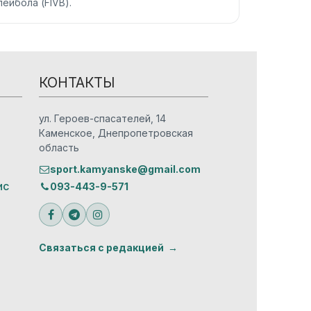
йбола (FIVB).
КОНТАКТЫ
ул. Героев-спасателей, 14
Каменское, Днепропетровская
область
sport.kamyanske@gmail.com
ис
093-443-9-571
Связаться с редакцией