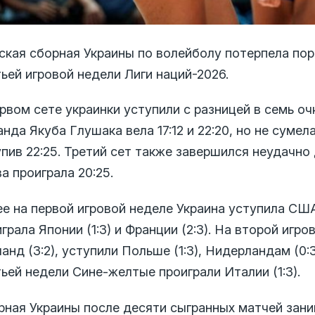
ская сборная Украины по волейболу потерпела пора
ьей игровой недели Лиги наций-2026.
рвом сете украинки уступили с разницей в семь оч
нда Якуба Глушака вела 17:12 и 22:20, но не суме
пив 22:25. Третий сет также завершился неудачно
а проиграла 20:25.
е на первой игровой неделе Украина уступила США 
грала Японии (1:3) и Франции (2:3). На второй игр
анд (3:2), уступили Польше (1:3), Нидерландам (0:3
ьей недели Сине-желтые проиграли Италии (1:3).
рная Украины после десяти сыгранных матчей зани