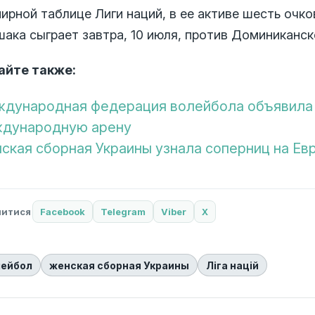
нирной таблице Лиги наций, в ее активе шесть оч
шака сыграет завтра, 10 июля, против Доминиканск
айте также:
дународная федерация волейбола объявила 
дународную арену
ская сборная Украины узнала соперниц на Ев
литися
Facebook
Telegram
Viber
X
лейбол
женская сборная Украины
Ліга націй