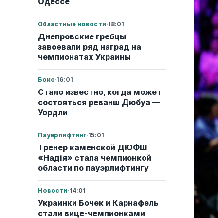
Одессе
Областные новости
·
18:01
Днепровские гребцы
завоевали ряд наград на
чемпионатах Украины
Бокс
·
16:01
Стало известно, когда может
состояться реванш Дюбуа —
Уордли
Пауерлифтинг
·
15:01
Тренер каменской ДЮФШ
«Надія» стала чемпионкой
области по пауэрлифтингу
Новости
·
14:01
Украинки Бочек и Карнафель
стали вице-чемпионками