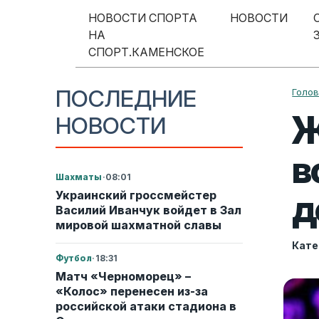
Перейти к содержимому
НОВОСТИ СПОРТА
НОВОСТИ
НА
Меню навигации
СПОРТ.КАМЕНСКОЕ
ПОСЛЕДНИЕ
Голо
Ж
НОВОСТИ
в
Шахматы
·
08:01
д
Украинский гроссмейстер
Василий Иванчук войдет в Зал
мировой шахматной славы
Кате
Футбол
·
18:31
Матч «Черноморец» –
«Колос» перенесен из-за
российской атаки стадиона в