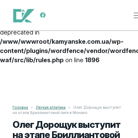
Deprecated
: preg_replace(): Passing null to
Меню навигации
parameter #3 ($subject) of type array|string is
deprecated in
/www/wwwroot/kamyanske.com.ua/wp-
content/plugins/wordfence/vendor/wordfen
waf/src/lib/rules.php
on line
1896
Перейти к содержимому
Головна
»
Легкая атлетика
»
Олег Дорощук выступит
на этапе Бриллиантовой лиги в Монако
Олег Дорощук выступит
на этапе Бриллиантовой