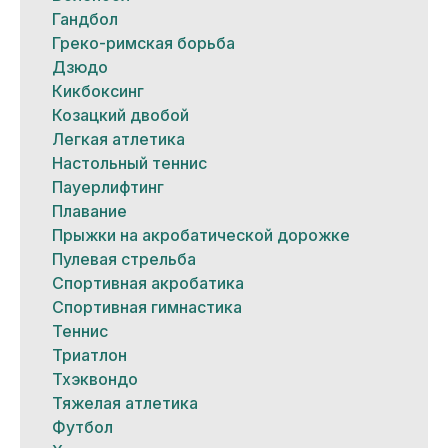
Гандбол
Греко-римская борьба
Дзюдо
Кикбоксинг
Козацкий двобой
Легкая атлетика
Настольный теннис
Пауерлифтинг
Плавание
Прыжки на акробатической дорожке
Пулевая стрельба
Спортивная акробатика
Спортивная гимнастика
Теннис
Триатлон
Тхэквондо
Тяжелая атлетика
Футбол