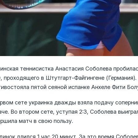
аинская теннисистка Анастасия Соболева пробилас
, проходящего в Штутгарт-Файгингене (Германия).
тивостояла пятой сеяной испанке Анхеле Фити Бол
ервом сете украинка дважды взяла подачу соперни
че. Во втором сете, уступая 2:3, Соболева выигра
ершила матч в свою пользу.
инок длился 1 час 20 минут. За это время Соболев