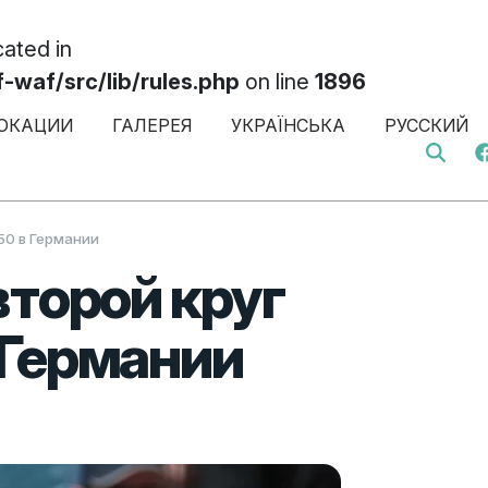
cated in
af/src/lib/rules.php
on line
1896
ОКАЦИИ
ГАЛЕРЕЯ
УКРАЇНСЬКА
РУССКИЙ
Search 
50 в Германии
второй круг
 Германии