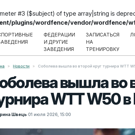
ameter #3 ($subject) of type array|string is depre
/plugins/wordfence/vendor/wordfence/wf-w
СПОРТИВНЫЕ
ФЕДЕРАЦИИ
ЗАПИСАТЬСЯ
Л
ЗАВЕДЕНИЯ
И ДРУГИЕ
НА
ЗАВЕДЕНИЯ
ТРЕНИРОВКУ
вна
»
Новости
»
Соболева вышла во второй круг турнира WTT W
оболева вышла во 
урнира WTT W50 в
рина Швець
·
01 июля 2026, 15:00