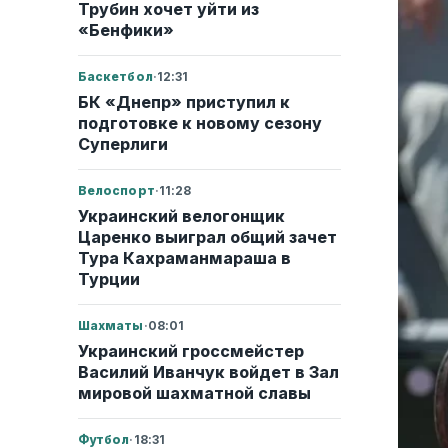
Трубин хочет уйти из
«Бенфики»
Баскетбол
·
12:31
БК «Днепр» приступил к
подготовке к новому сезону
Суперлиги
Велоспорт
·
11:28
Украинский велогонщик
Царенко выиграл общий зачет
Тура Кахраманмараша в
Турции
Шахматы
·
08:01
Украинский гроссмейстер
Василий Иванчук войдет в Зал
мировой шахматной славы
Футбол
·
18:31