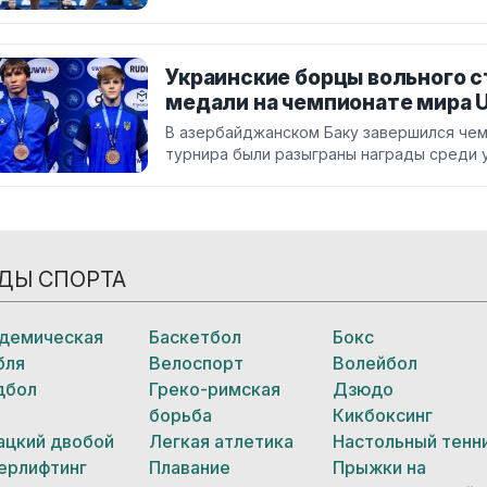
Украинские борцы вольного с
медали на чемпионате мира 
В азербайджанском Баку завершился чем
турнира были разыграны награды среди 
ДЫ СПОРТА
демическая
Баскетбол
Бокс
бля
Велоспорт
Волейбол
дбол
Греко-римская
Дзюдо
борьба
Кикбоксинг
ацкий двобой
Легкая атлетика
Настольный тенн
ерлифтинг
Плавание
Прыжки на