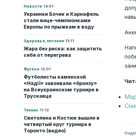
Новости
·
14:01
доп
Украинки Бочек и Карнафель
навы
стали вице-чемпионками
Европы по прыжкам в воду
Анх
Здоровье, питание
·
13:11
Нап
Жара без риска: как защитить
себя от перегрева
поб
зан
Футбол
·
12:01
Футболисты каменской
Чит
«Надії» завоевали «бронзу»
на Всеукраинском турнире в
Трускавце
Мар
Сни
Теннис
·
11:12
Свитолина и Костюк вышли в
четвертый круг турнира в
Торонто (видео)
Поді