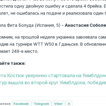
устила одну двойную ошибку и сделала 4 брейка. 
лет, не ошибалась на подаче и реализовала один 
ела Фита Болуда (Испания, 5) –
Анастасия Соболе
омним, на прошлой неделе украинка завоевала самы
едив на турнире WTT W50 в Гданьске. В обновлен
имает 249-е место.
айте также:
та Костюк уверенно стартовала на Уимблдон
гур вышла во второй круг Уимблдона, победи
литися
Facebook
Telegram
Viber
X