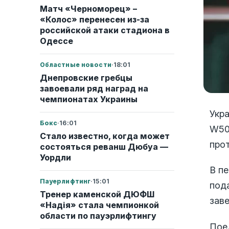
Матч «Черноморец» –
«Колос» перенесен из-за
российской атаки стадиона в
Одессе
Областные новости
·
18:01
Днепровские гребцы
завоевали ряд наград на
чемпионатах Украины
Укр
Бокс
·
16:01
W50
Стало известно, когда может
про
состояться реванш Дюбуа —
Уордли
В п
Пауерлифтинг
·
15:01
пода
Тренер каменской ДЮФШ
зав
«Надія» стала чемпионкой
области по пауэрлифтингу
Поед