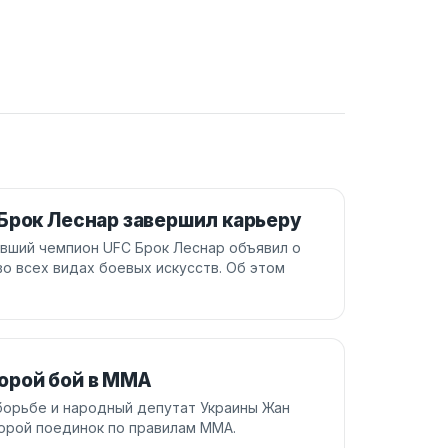
Брок Леснар завершил карьеру
вший чемпион UFC Брок Леснар объявил о
о всех видах боевых искусств. Об этом
орой бой в ММА
борьбе и народный депутат Украины Жан
орой поединок по правилам ММА.