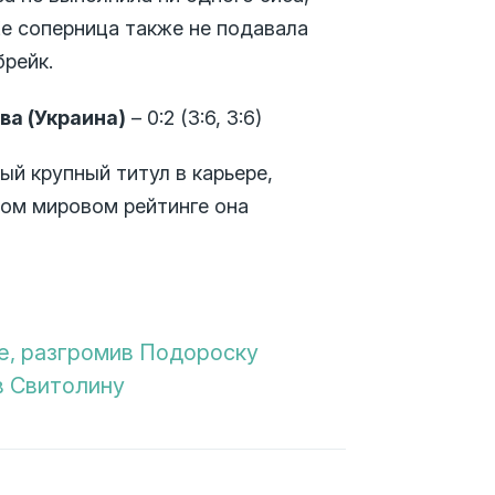
Ее соперница также не подавала
брейк.
ва (Украина)
– 0:2 (3:6, 3:6)
й крупный титул в карьере,
ном мировом рейтинге она
е, разгромив Подороску
в Свитолину