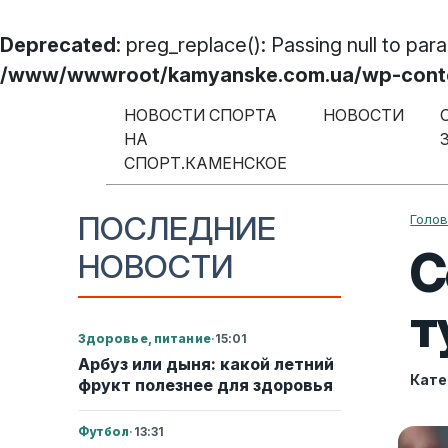
Deprecated
: preg_replace(): Passing null to par
/www/wwwroot/kamyanske.com.ua/wp-content
Перейти к содержимому
НОВОСТИ СПОРТА
НОВОСТИ
НА
Меню навигации
СПОРТ.КАМЕНСКОЕ
ПОСЛЕДНИЕ
Голо
С
НОВОСТИ
т
Здоровье, питание
·
15:01
Арбуз или дыня: какой летний
Кате
фрукт полезнее для здоровья
Футбол
·
13:31