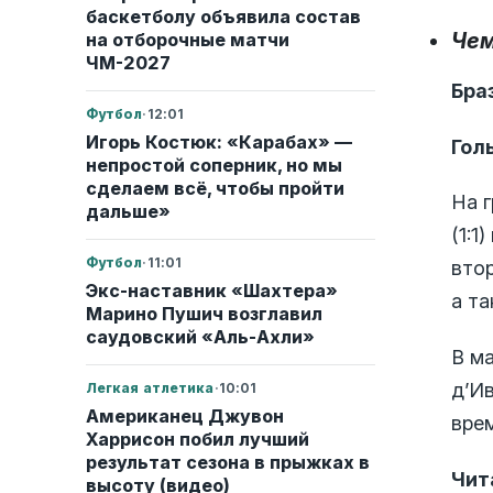
баскетболу объявила состав
Чем
на отборочные матчи
ЧМ-2027
Бра
Футбол
·
12:01
Игорь Костюк: «Карабах» —
Гол
непростой соперник, но мы
сделаем всё, чтобы пройти
На 
дальше»
(1:1
Футбол
·
11:01
втор
Экс-наставник «Шахтера»
а та
Марино Пушич возглавил
саудовский «Аль-Ахли»
В м
д’Ив
Легкая атлетика
·
10:01
Американец Джувон
вре
Харрисон побил лучший
результат сезона в прыжках в
Чит
высоту (видео)