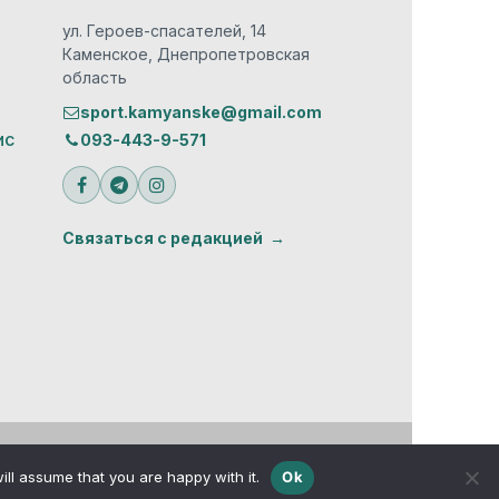
ул. Героев-спасателей, 14
Каменское, Днепропетровская
область
sport.kamyanske@gmail.com
ис
093-443-9-571
Связаться с редакцией
ill assume that you are happy with it.
Ok