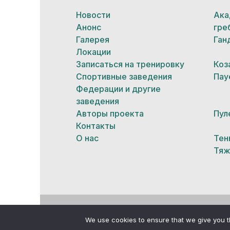
Новости
Ака
Анонс
гре
Галерея
Ган
Локации
Записаться на тренировку
Коз
Спортивные заведения
Пау
Федерации и другие
заведения
Авторы проекта
Пул
Контакты
О нас
Тен
Тяж
© Все права защищены
We use cookies to ensure that we give you th