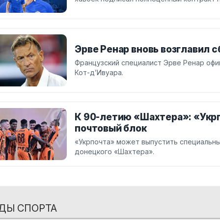
Эрве Ренар вновь возглавил 
Французский специалист Эрве Ренар офи
Кот-д’Ивуара.
К 90-летию «Шахтера»: «Укр
почтовый блок
«Укрпочта» может выпустить специальн
донецкого «Шахтера».
ДЫ СПОРТА