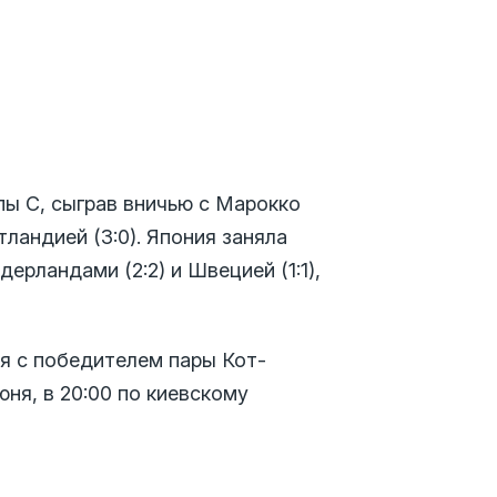
пы C, сыграв вничью с Марокко
тландией (3:0). Япония заняла
ерландами (2:2) и Швецией (1:1),
ся с победителем пары Кот-
юня, в 20:00 по киевскому