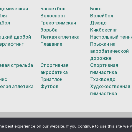
демическая
Баскетбол
Бокс
бля
Велоспорт
Волейбол
дбол
Греко-римская
Дзюдо
борьба
Кикбоксинг
ацкий двобой
Легкая атлетика
Настольный тенн
ерлифтинг
Плавание
Прыжки на
акробатической
дорожке
евая стрельба
Спортивная
Спортивная
акробатика
гимнастика
нис
Триатлон
Тхэквондо
елая атлетика
Футбол
Художественная
гимнастика
e best experience on our website. If you continue to use this site we w