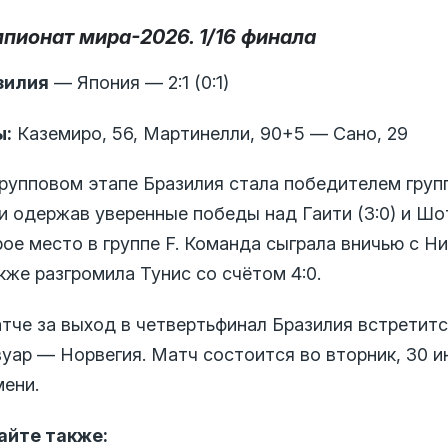
пионат мира-2026. 1/16 финала
зилия
— Япония — 2:1 (0:1)
ы:
Каземиро, 56, Мартинелли, 90+5 — Сано, 29
групповом этапе Бразилия стала победителем груп
) и одержав уверенные победы над Гаити (3:0) и Шо
ое место в группе F. Команда сыграла вничью с Нид
кже разгромила Тунис со счётом 4:0.
атче за выход в четвертьфинал Бразилия встретит
уар — Норвегия. Матч состоится во вторник, 30 и
мени.
айте также: