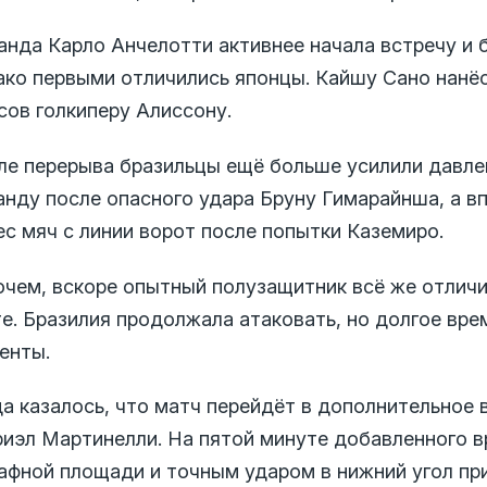
анда Карло Анчелотти активнее начала встречу и 
ако первыми отличились японцы. Кайшу Сано нанёс
сов голкиперу Алиссону.
ле перерыва бразильцы ещё больше усилили давле
анду после опасного удара Бруну Гимарайнша, а в
ес мяч с линии ворот после попытки Каземиро.
очем, вскоре опытный полузащитник всё же отличи
е. Бразилия продолжала атаковать, но долгое вре
енты.
да казалось, что матч перейдёт в дополнительное
риэл Мартинелли. На пятой минуте добавленного в
афной площади и точным ударом в нижний угол пр