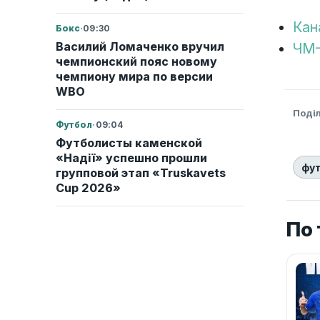
Кан
Бокс
·
09:30
Василий Ломаченко вручил
ЧМ-
чемпионский пояс новому
чемпиону мира по версии
WBO
Поді
Футбол
·
09:04
Футболисты каменской
«Надії» успешно прошли
фу
групповой этап «Truskavets
Cup 2026»
По