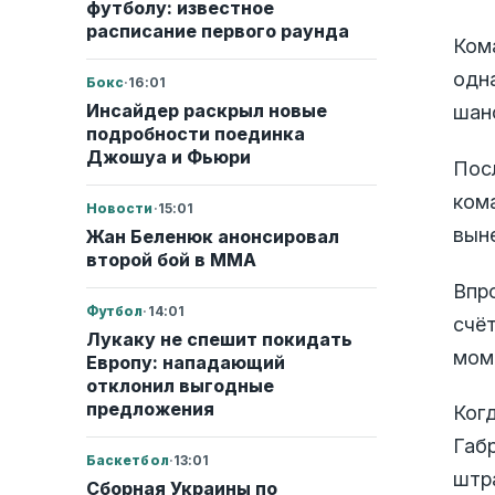
футболу: известное
расписание первого раунда
Ком
одн
Бокс
·
16:01
Инсайдер раскрыл новые
шан
подробности поединка
Джошуа и Фьюри
Пос
ком
Новости
·
15:01
вын
Жан Беленюк анонсировал
второй бой в ММА
Впр
Футбол
·
14:01
счёт
Лукаку не спешит покидать
мом
Европу: нападающий
отклонил выгодные
предложения
Ког
Габ
Баскетбол
·
13:01
штр
Сборная Украины по