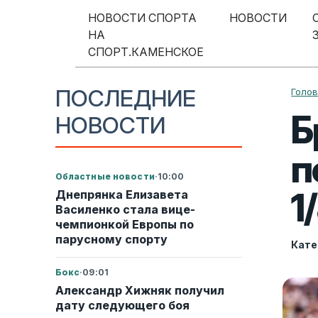
Перейти к содержимому
НОВОСТИ СПОРТА
НОВОСТИ
НА
Меню навигации
СПОРТ.КАМЕНСКОЕ
ПОСЛЕДНИЕ
Голо
Б
НОВОСТИ
п
Областные новости
·
10:00
1
Днепрянка Елизавета
Василенко стала вице-
чемпионкой Европы по
парусному спорту
Кате
Бокс
·
09:01
Александр Хижняк получил
дату следующего боя