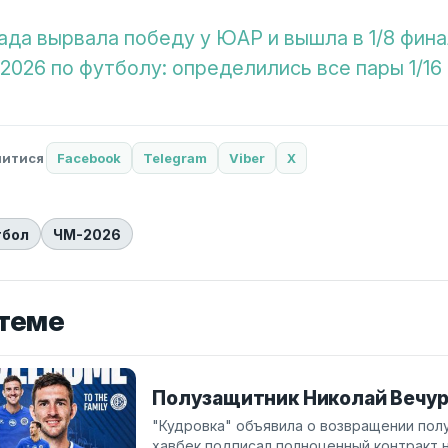
ада вырвала победу у ЮАР и вышла в 1/8 фина
2026 по футболу: определились все пары 1/16
литися
Facebook
Telegram
Viber
X
тбол
ЧМ-2026
 теме
Полузащитник Николай Вечур
"Кудровка" объявила о возвращении пол
хавбек подписал полноценный контракт н