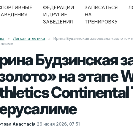
СПОРТИВНЫЕ
ФЕДЕРАЦИИ
ЗАПИСАТЬСЯ
Л
ЗАВЕДЕНИЯ
И ДРУГИЕ
НА
ЗАВЕДЕНИЯ
ТРЕНИРОВКУ
вна
»
Легкая атлетика
»
Ирина Будзинская завоевала «золото» на 
салиме
рина Будзинская з
золото» на этапе W
thletics Continental 
ерусалиме
това Анастасія
·
26 июня 2026, 07:51