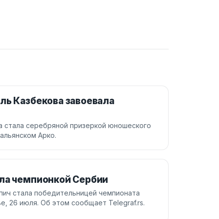
ль Казбекова завоевала
ва стала серебряной призеркой юношеского
альянском Арко.
ала чемпионкой Сербии
опич стала победительницей чемпионата
, 26 июля. Об этом сообщает Telegraf.rs.