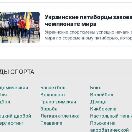
Украинские пятиборцы завое
чемпионате мира
Украинские спортсмены успешно начали 
мира по современному пятиборью, котор
ДЫ СПОРТА
демическая
Баскетбол
Бокс
бля
Велоспорт
Волейбол
дбол
Греко-римская
Дзюдо
борьба
Кикбоксинг
ацкий двобой
Легкая атлетика
Настольный тенн
ерлифтинг
Плавание
Прыжки на
акробатической