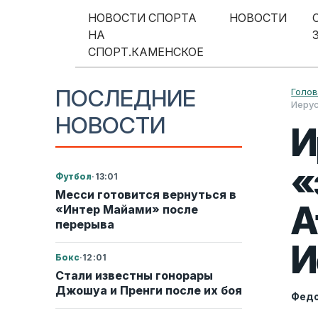
Перейти к содержимому
НОВОСТИ СПОРТА
НОВОСТИ
НА
Меню навигации
СПОРТ.КАМЕНСКОЕ
ПОСЛЕДНИЕ
Голо
Иеру
НОВОСТИ
И
«
Футбол
·
13:01
Месси готовится вернуться в
A
«Интер Майами» после
перерыва
И
Бокс
·
12:01
Стали известны гонорары
Джошуа и Пренги после их боя
Федо