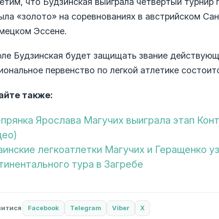
етим, что Будзинская выиграла четвертый турнир 
ыла «золото» на соревнованиях в австрийском Сан
емецком Эссене.
юле Будзинская будет защищать звание действующ
ональное первенство по легкой атлетике состоитс
айте также:
прянка Ярослава Магучих выиграла этап Конт
део)
аинские легкоатлетки Магучих и Геращенко уз
тинентального тура в Загребе
литися
Facebook
Telegram
Viber
X