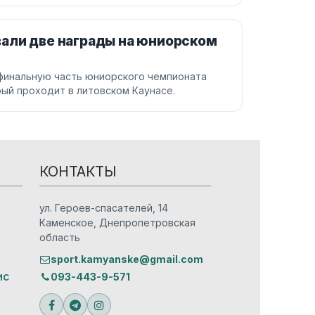
вали две награды на юниорском
финальную часть юниорского чемпионата
ый проходит в литовском Каунасе.
КОНТАКТЫ
ул. Героев-спасателей, 14
Каменское, Днепропетровская
область
sport.kamyanske@gmail.com
ис
093-443-9-571