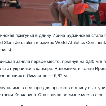
аинская прыгунья в длину Ирина Будзинская стала
d Slam Jerusalem в рамках World Athletics Continent
аиль).
инская заняла первое место, прыгнув на 6,80 м в 
льтат украинки в карьере. Напомним, в конце Ири
евнованиях в Лимасоле — 6,82 м.
ерусалиме в секторе для прыжков в длину выступи
тасия Корчанина. Она заняла восьмое место с рез