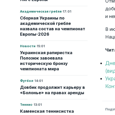
Отм
доб
Академическая гребля
·
17:01
и н
Сборная Украины по
академической гребле
назвала состав на чемпионат
В и
Европы-2026
Наци
Новости
·
15:01
Чит
Украинская рапиристка
Полозюк завоевала
Дне
историческую бронзу
чемпионата мира
(ви
Укр
Футбол
·
14:01
Кон
Довбик продолжит карьеру в
«Болонье» на правах аренды
Теннис
·
13:01
Поді
Каменская теннисистка