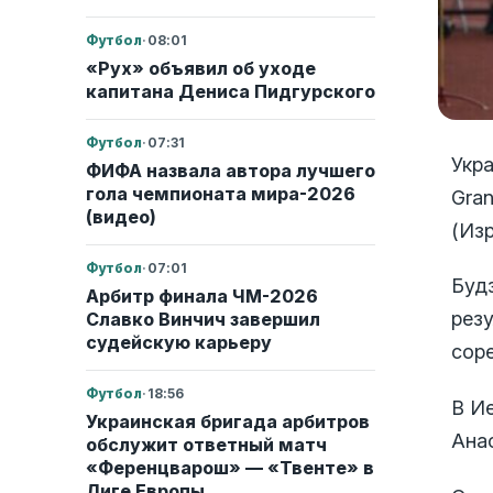
Футбол
·
08:01
«Рух» объявил об уходе
капитана Дениса Пидгурского
Футбол
·
07:31
Укр
ФИФА назвала автора лучшего
гола чемпионата мира-2026
Gran
(видео)
(Изр
Футбол
·
07:01
Будз
Арбитр финала ЧМ-2026
резу
Славко Винчич завершил
судейскую карьеру
сор
Футбол
·
18:56
В И
Украинская бригада арбитров
Анас
обслужит ответный матч
«Ференцварош» — «Твенте» в
Лиге Европы