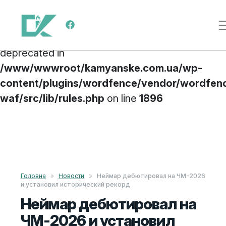
Deprecated
: preg_replace(): Passing null to
Меню навигации
parameter #3 ($subject) of type array|string is
deprecated in
/www/wwwroot/kamyanske.com.ua/wp-
content/plugins/wordfence/vendor/wordfen
waf/src/lib/rules.php
on line
1896
Перейти к содержимому
Головна
»
Новости
»
Неймар дебютировал на ЧМ-2026
и установил исторический рекорд
Неймар дебютировал на
ЧМ-2026 и установил