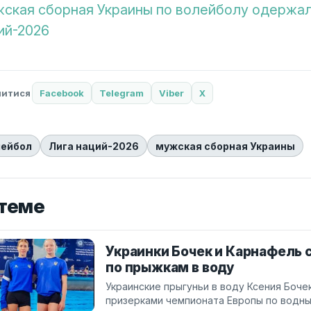
ская сборная Украины по волейболу одержал
ий-2026
литися
Facebook
Telegram
Viber
X
лейбол
Лига наций-2026
мужская сборная Украины
 теме
Украинки Бочек и Карнафель
по прыжкам в воду
Украинские прыгуньи в воду Ксения Боч
призерками чемпионата Европы по водны