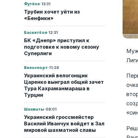
Футбол
·
13:31
Трубин хочет уйти из
«Бенфики»
Баскетбол
·
12:31
БК «Днепр» приступил к
подготовке к новому сезону
Муж
Суперлиги
Лиги
Велоспорт
·
11:28
Украинский велогонщик
Пер
Царенко выиграл общий зачет
очка
Тура Кахраманмараша в
вто
Турции
соз
Шахматы
·
08:01
«си
Украинский гроссмейстер
Василий Иванчук войдет в Зал
Реш
мировой шахматной славы
Рау