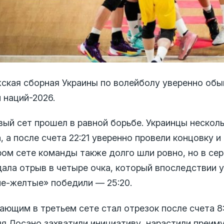
ская сборная Украины по волейболу уверенно обыг
 наций-2026.
вый сет прошел в равной борьбе. Украинцы несколь
, а после счета 22:21 уверенно провели концовку и
ром сете команды также долго шли ровно, но в се
дала отрыв в четыре очка, который впоследствии у
не-желтые» победили — 25:20.
ающим в третьем сете стал отрезок после счета 8
ля Лосано захватили инициативу, нарастили преим