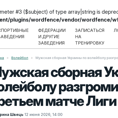
ameter #3 ($subject) of type array|string is depre
/plugins/wordfence/vendor/wordfence/wf-w
СПОРТИВНЫЕ
ФЕДЕРАЦИИ
ЗАПИСАТЬСЯ
Л
ЗАВЕДЕНИЯ
И ДРУГИЕ
НА
ЗАВЕДЕНИЯ
ТРЕНИРОВКУ
вна
»
Волейбол
»
Мужская сборная Украины по волейболу разгр
ужская сборная У
олейболу разгроми
ретьем матче Лиги
рина Швець
·
12 июня 2026, 14:00