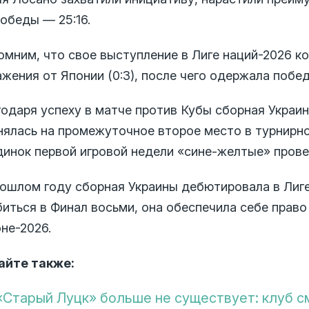
обеды — 25:16.
омним, что свое выступление в Лиге наций-2026 к
жения от Японии (0:3), после чего одержала победу
годаря успеху в матче против Кубы сборная Украи
нялась на промежуточное второе место в турнирн
динок первой игровой недели «сине-желтые» прове
рошлом году сборная Украины дебютировала в Лиге
иться в Финал восьми, она обеспечила себе право 
не-2026.
айте также:
«Старый Луцк» больше не существует: клуб с