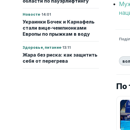
области по пауэрлифтингу
Муж
нац
Новости
·
14:01
Украинки Бочек и Карнафель
стали вице-чемпионками
Европы по прыжкам в воду
Поді
Здоровье, питание
·
13:11
Жара без риска: как защитить
себя от перегрева
во
По