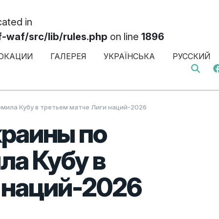
cated in
af/src/lib/rules.php
on line
1896
ОКАЦИИ
ГАЛЕРЕЯ
УКРАЇНСЬКА
РУССКИЙ
Search 
омила Кубу в третьем матче Лиги наций-2026
краины по
ла Кубу в
 наций-2026