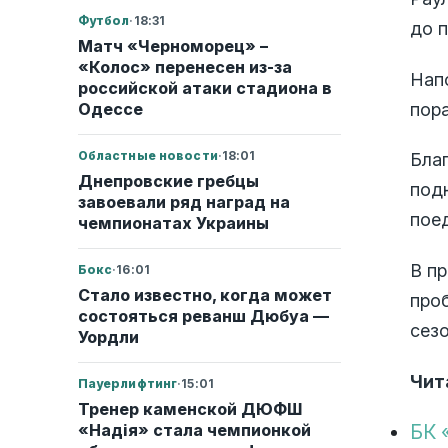
Футбол
·
18:31
до п
Матч «Черноморец» –
«Колос» перенесен из-за
Нап
российской атаки стадиона в
пора
Одессе
Областные новости
·
18:01
Бла
Днепровские гребцы
под
завоевали ряд наград на
пое
чемпионатах Украины
В п
Бокс
·
16:01
Стало известно, когда может
проб
состояться реванш Дюбуа —
сезо
Уордли
Чит
Пауерлифтинг
·
15:01
Тренер каменской ДЮФШ
«Надія» стала чемпионкой
БК 