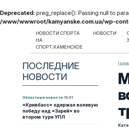
Deprecated
: preg_replace(): Passing null to par
/www/wwwroot/kamyanske.com.ua/wp-content
Перейти к содержимому
НОВОСТИ СПОРТА
НОВОСТИ
НА
Меню навигации
СПОРТ.КАМЕНСКОЕ
ПОСЛЕДНИЕ
Голо
М
НОВОСТИ
в
Областные новости
·
15:01
т
«Кривбасс» одержал волевую
победу над «Зарей» во
втором туре УПЛ
Кате