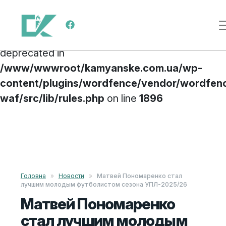
Deprecated
: preg_replace(): Passing null to
Меню навигации
parameter #3 ($subject) of type array|string is
deprecated in
/www/wwwroot/kamyanske.com.ua/wp-
content/plugins/wordfence/vendor/wordfen
waf/src/lib/rules.php
on line
1896
Перейти к содержимому
Головна
»
Новости
»
Матвей Пономаренко стал
лучшим молодым футболистом сезона УПЛ-2025/26
Матвей Пономаренко
стал лучшим молодым