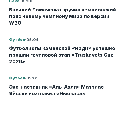
Бокс
·
09:30
Василий Ломаченко вручил чемпионский
пояс новому чемпиону мира по версии
WBO
Футбол
·
09:04
Футболисты каменской «Надії» успешно
прошли групповой этап «Truskavets Cup
2026»
Футбол
·
09:01
Экс-наставник «Аль-Ахли» Маттиас
Яйссле возглавил «Ньюкасл»