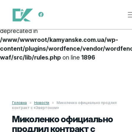
Deprecated
: preg_replace(): Passing null to
Меню навигации
parameter #3 ($subject) of type array|string is
deprecated in
/www/wwwroot/kamyanske.com.ua/wp-
content/plugins/wordfence/vendor/wordfen
waf/src/lib/rules.php
on line
1896
Перейти к содержимому
Головна
»
Новости
»
Миколенко официально продлил
контракт с «Эвертоном»
Миколенко официально
продлил контракт с