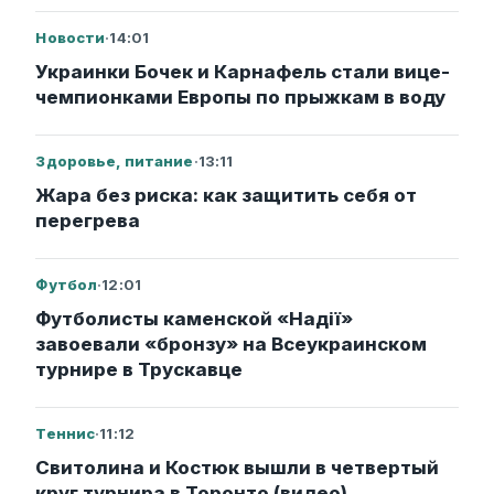
Новости
·
14:01
Украинки Бочек и Карнафель стали вице-
чемпионками Европы по прыжкам в воду
Здоровье, питание
·
13:11
Жара без риска: как защитить себя от
перегрева
Футбол
·
12:01
Футболисты каменской «Надії»
завоевали «бронзу» на Всеукраинском
турнире в Трускавце
Теннис
·
11:12
Свитолина и Костюк вышли в четвертый
круг турнира в Торонто (видео)