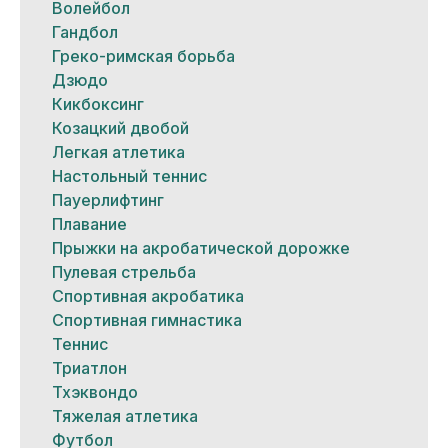
Волейбол
Гандбол
Греко-римская борьба
Дзюдо
Кикбоксинг
Козацкий двобой
Легкая атлетика
Настольный теннис
Пауерлифтинг
Плавание
Прыжки на акробатической дорожке
Пулевая стрельба
Спортивная акробатика
Спортивная гимнастика
Теннис
Триатлон
Тхэквондо
Тяжелая атлетика
Футбол