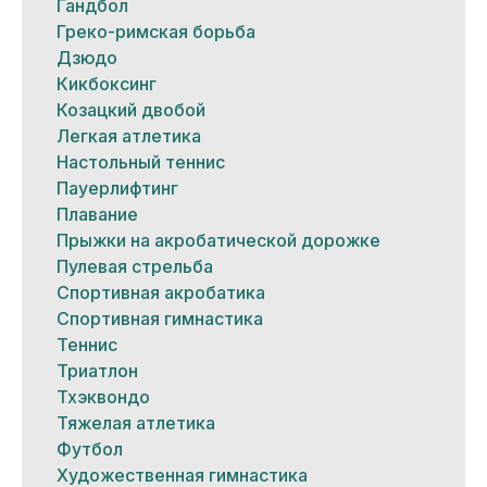
Гандбол
Греко-римская борьба
Дзюдо
Кикбоксинг
Козацкий двобой
Легкая атлетика
Настольный теннис
Пауерлифтинг
Плавание
Прыжки на акробатической дорожке
Пулевая стрельба
Спортивная акробатика
Спортивная гимнастика
Теннис
Триатлон
Тхэквондо
Тяжелая атлетика
Футбол
Художественная гимнастика