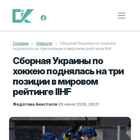
Перейти к содержимому
Меню навигации
Головна
»
Новости
»
Сборная Украины по хоккею
поднялась на три позиции в мировом рейтинге IIHF
Сборная Украины по
хоккею поднялась на три
позиции в мировом
рейтинге IIHF
Федотова Анастасія
·
05 июня 2026, 08:21