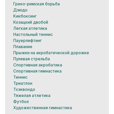
Греко-римская борьба
Дзюдо
Кикбоксинг
Козацкий двобой
Легкая атлетика
Настольный теннис
Пауерлифтинг
Плавание
Прыжки на акробатической дорожке
Пулевая стрельба
Спортивная акробатика
Спортивная гимнастика
Теннис
Триатлон
Тхэквондо
Тяжелая атлетика
Футбол
Художественная гимнастика