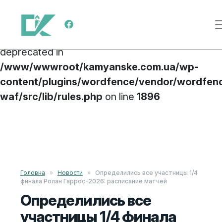
Deprecated
: preg_replace(): Passing null to
Меню навигации
parameter #3 ($subject) of type array|string is
deprecated in
/www/wwwroot/kamyanske.com.ua/wp-
content/plugins/wordfence/vendor/wordfen
waf/src/lib/rules.php
on line
1896
Перейти к содержимому
Головна
»
Новости
»
Определились все участницы 1/4
финала Ролан Гаррос-2026: расписание матчей
Определились все
участницы 1/4 финала