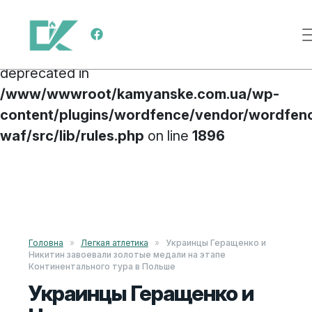
Deprecated
: preg_replace(): Passing null to
Меню навигации
parameter #3 ($subject) of type array|string is
deprecated in
/www/wwwroot/kamyanske.com.ua/wp-
content/plugins/wordfence/vendor/wordfen
waf/src/lib/rules.php
on line
1896
Перейти к содержимому
Головна
»
Легкая атлетика
»
Украинцы Геращенко и
Никитин завоевали золотые медали на этапе
Континентального тура в Польше
Украинцы Геращенко и