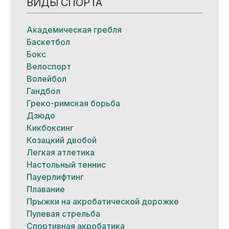
ВИДЫ СПОРТА
Академическая гребля
Баскетбол
Бокс
Велоспорт
Волейбол
Гандбол
Греко-римская борьба
Дзюдо
Кикбоксинг
Козацкий двобой
Легкая атлетика
Настольный теннис
Пауерлифтинг
Плавание
Прыжки на акробатической дорожке
Пулевая стрельба
Спортивная акробатика